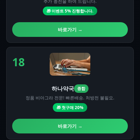
추가 충전을 하여 드립니다.
🎁 이벤트 5% 진행합니다.
바로가기 →
18
하나약국
종합
정품 비아그라 전문! 빠른배송. 처방전 불필요.
🎁 첫구매 20%
바로가기 →