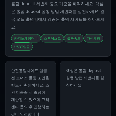
홀덤 deposit 세번째 중요 기준을 파악하세요. 핵심
은 홀덤 deposit 실행 방법 세번째를 실천하세요. 결
국 오늘 홀덤킹에서 검증된 홀덤 사이트를 찾아보세
요.
카지노체험머니
소액테스트
출금속도
가상계좌
USDT입금
안전홀덤사이트 입금
핵심은 홀덤 deposit
전 보너스 롤링 조건을
실행 방법 세번째를 실
반드시 확인하세요. 조
천하세요.
건 미충족 시 출금이
제한될 수 있으며 고객
센터 문의 후 진행하는
것이 안전합니다.