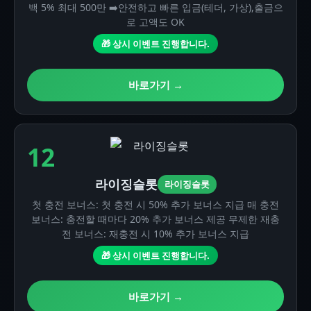
백 5% 최대 500만 ➡️안전하고 빠른 입금(테더, 가상),출금으
로 고액도 OK
🎁 상시 이벤트 진행합니다.
바로가기 →
12
라이징슬롯
라이징슬롯
첫 충전 보너스: 첫 충전 시 50% 추가 보너스 지급 매 충전
보너스: 충전할 때마다 20% 추가 보너스 제공 무제한 재충
전 보너스: 재충전 시 10% 추가 보너스 지급
🎁 상시 이벤트 진행합니다.
바로가기 →