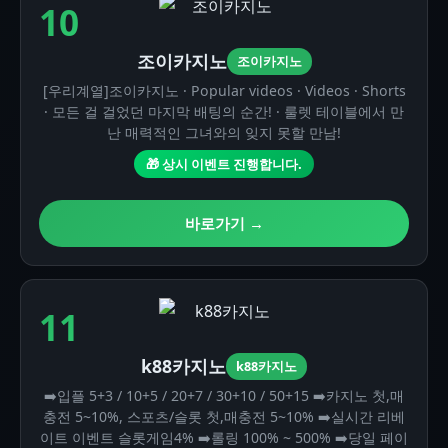
10
조이카지노
조이카지노
[우리계열]조이카지노 · Popular videos · Videos · Shorts
· 모든 걸 걸었던 마지막 배팅의 순간! · 룰렛 테이블에서 만
난 매력적인 그녀와의 잊지 못할 만남!
🎁 상시 이벤트 진행합니다.
바로가기 →
11
k88카지노
k88카지노
➡️입플 5+3 / 10+5 / 20+7 / 30+10 / 50+15 ➡️카지노 첫,매
충전 5~10%, 스포츠/슬롯 첫,매충전 5~10% ➡️실시간 리베
이트 이벤트 슬롯게임4% ➡️롤링 100% ~ 500% ➡️당일 페이