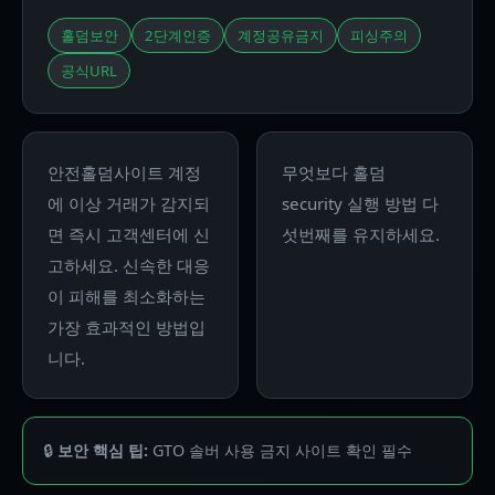
홀덤보안
2단계인증
계정공유금지
피싱주의
공식URL
안전홀덤사이트 계정
무엇보다 홀덤
에 이상 거래가 감지되
security 실행 방법 다
면 즉시 고객센터에 신
섯번째를 유지하세요.
고하세요. 신속한 대응
이 피해를 최소화하는
가장 효과적인 방법입
니다.
🔒
보안 핵심 팁:
GTO 솔버 사용 금지 사이트 확인 필수