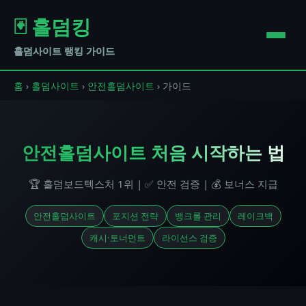
🃏 홀덤킹
홀덤사이트 랭킹 가이드
홈
›
홀덤사이트
›
안전홀덤사이트
› 가이드
안전홀덤사이트 처음 시작하는 법
🏆 홀덤보드텍스처 1위 | ✅ 안전 검증 | 💰 보너스 지급
안전홀덤사이트
포지션 전략
뱅크롤 관리
레이크백
캐시·토너먼트
라이선스 검증