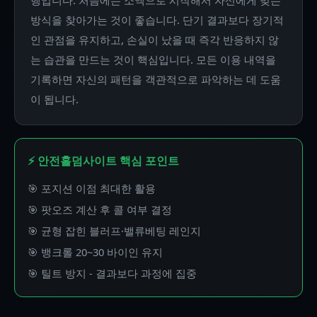
행입니다. 처음에는 소액으로 시작해서 자신에게 맞는
방식을 찾아가는 것이 좋습니다. 단기 결과보다 장기적
인 관점을 유지하고, 손실이 났을 때 즉각 반응하지 않
는 습관을 만드는 것이 핵심입니다. 모든 이용 내역을
기록하면 자신의 패턴을 객관적으로 파악하는 데 도움
이 됩니다.
⚡ 안전홀덤사이트 핵심 포인트
🎯 포지션 이점 최대한 활용
🎯 팟오즈 계산 후 콜 여부 결정
🎯 균형 잡힌 블러프·밸류베팅 레인지
🎯 뱅크롤 20~30 바이인 유지
🎯 틸트 방지 - 결과보다 과정에 집중