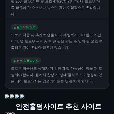
팟 200, 콜 50이면 팟 오즈 4:1(20%)입니다. 내 드로우 적
중 확률이 팟 오즈보다 높으면 콜이 수학적으로 유리합니
다.
임플라이드 오즈
드로우 적중 시 추가로 얻을 미래 베팅까지 고려한 오즈입
니다. 넛 드로우는 적중 후 큰 팟을 만들 수 있어 팟 오즈 부
족해도 콜이 유리한 경우가 많습니다.
리버스 임플라이드
드로우 적중해도 상대가 더 강한 패일 가능성이 있을 때 조
심해야 합니다. 플러시 완성 시 상대 풀하우스 가능성이 있
는 페어 보드에서는 임플라이드를 낮게 봐야 합니다.
안전홀덤사이트 추천 사이트