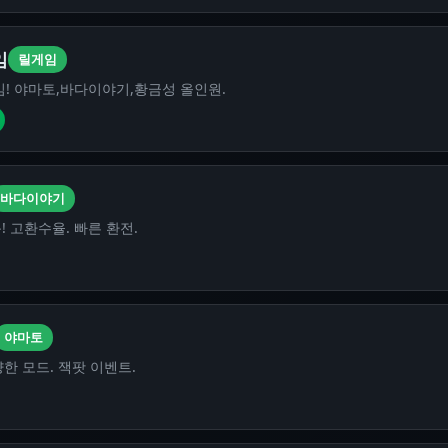
임
릴게임
임! 야마토,바다이야기,황금성 올인원.
바다이야기
 고환수율. 빠른 환전.
야마토
양한 모드. 잭팟 이벤트.