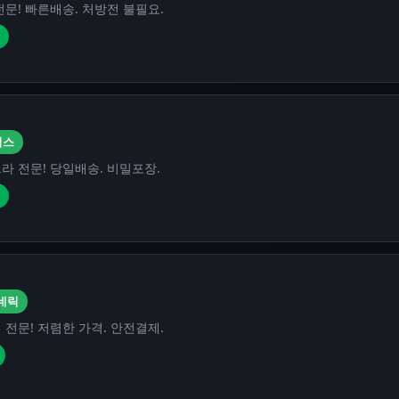
문! 빠른배송. 처방전 불필요.
리스
라 전문! 당일배송. 비밀포장.
네릭
전문! 저렴한 가격. 안전결제.