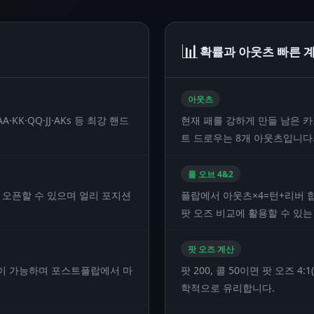
📊
확률과 아웃츠 빠른 
아웃츠
K·QQ·JJ·AKs 등 최강 핸드
현재 패를 강하게 만들 남은 
트 드로우는 8개 아웃츠입니다
룰 오브 4&2
로 오픈할 수 있으며 얼리 포지션
플랍에서 아웃츠×4=턴+리버 합
팟 오즈 비교에 활용할 수 있는
팟 오즈 계산
틸이 가능하며 포스트플랍에서 마
팟 200, 콜 50이면 팟 오즈 
학적으로 유리합니다.