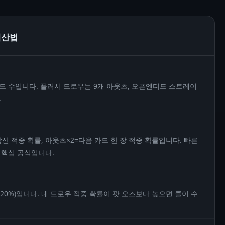
계산법
카드 수입니다. 플러시 드로우는 9개 아웃츠, 오픈엔디드 스트레이
.
산 적중 확률, 아웃츠×2=다음 카드 한 장 적중 확률입니다. 빠른
 핵심 공식입니다.
4:1(20%)입니다. 내 드로우 적중 확률이 팟 오즈보다 높으면 콜이 수