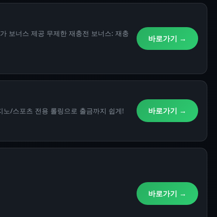
 추가 보너스 제공 무제한 재충전 보너스: 재충
바로가기 →
바로가기 →
/카지노/스포츠 전용 롤링으로 출금까지 쉽게!
바로가기 →