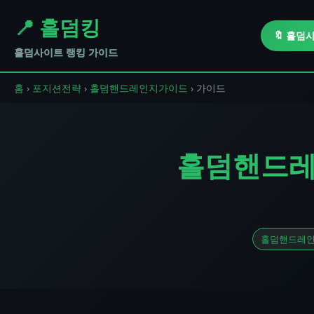
📍 홀덤킹
🔖 홀덤
홀덤사이트 랭킹 가이드
홈
›
포지션전략
›
홀덤핸드레인지가이드
› 가이드
홀덤핸드레
홀덤핸드레