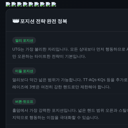
👑
포지션 전략 완전 정복
얼리 포지션
UTG는 가장 불리한 자리입니다. 모든 상대보다 먼저 행동하므로 AA·K
만 오픈하는 타이트한 전략이 기본입니다.
미들 포지션
얼리보다 약간 넓은 범위가 가능합니다. TT·AQs·KQs 등을 추가
레이즈에 3벳은 여전히 강한 핸드로만 제한해야 합니다.
버튼·컷오프
홀덤에서 가장 강력한 포지션입니다. 넓은 핸드 범위 오픈과 스
지막으로 행동하는 이점을 극대화할 수 있습니다.