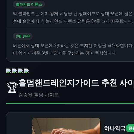
블라인드 디펜스
빅 블라인드는 이미 강제 베팅을 낸 상태이므로 상대 오픈에 넓은
현대 홀덤에서 빅 블라인드 디펜스 전략은 EV를 크게 좌우합니다.
3벳 전략
버튼에서 상대 오픈에 3벳하는 것은 포지션 이점을 극대화합니다.
어 읽기 어려운 3벳 레인지를 구성하는 것이 핵심입니다.
홀덤핸드레인지가이드 추천 사이트
🏆
검증된 홀덤 사이트
하나약국
종