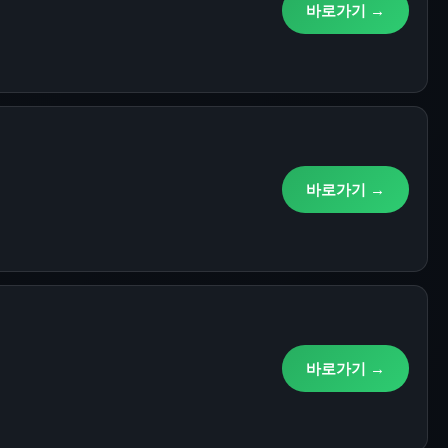
바로가기 →
바로가기 →
바로가기 →