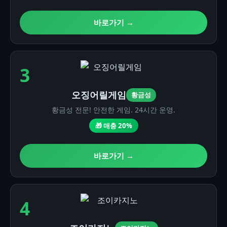
바로가기 →
3
오징어릴게임
황금성
황금성 전문! 안전한 게임. 24시간 운영.
🎁 매충 20%
바로가기 →
4