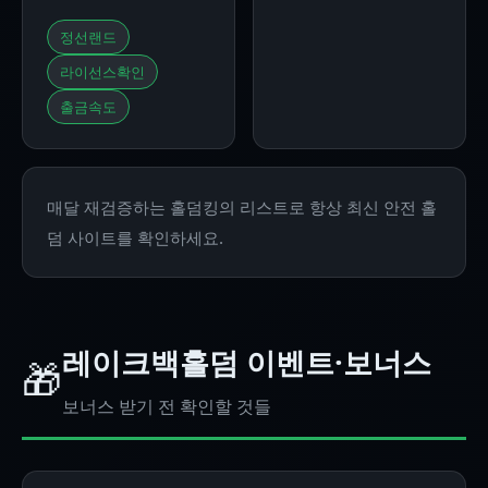
정선랜드
라이선스확인
출금속도
매달 재검증하는 홀덤킹의 리스트로 항상 최신 안전 홀
덤 사이트를 확인하세요.
레이크백홀덤 이벤트·보너스
🎁
보너스 받기 전 확인할 것들