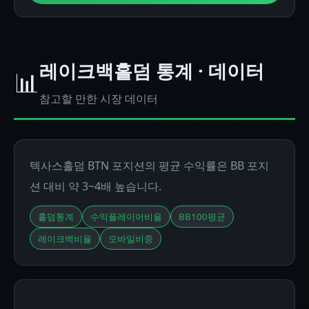
레이크백홀덤 통계 · 데이터
📊
참고할 만한 시장 데이터
텍사스홀덤 BTN 포지션의 평균 수익률은 BB 포지
션 대비 약 3~4배 높습니다.
홀덤통계
수익플레이어비율
BB100평균
레이크백비율
모바일비중