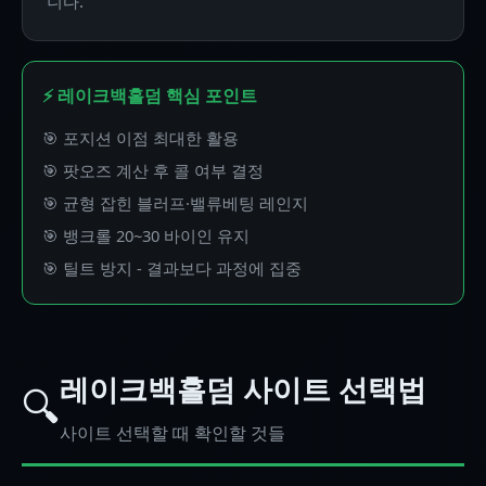
니다.
⚡ 레이크백홀덤 핵심 포인트
🎯 포지션 이점 최대한 활용
🎯 팟오즈 계산 후 콜 여부 결정
🎯 균형 잡힌 블러프·밸류베팅 레인지
🎯 뱅크롤 20~30 바이인 유지
🎯 틸트 방지 - 결과보다 과정에 집중
레이크백홀덤 사이트 선택법
🔍
사이트 선택할 때 확인할 것들