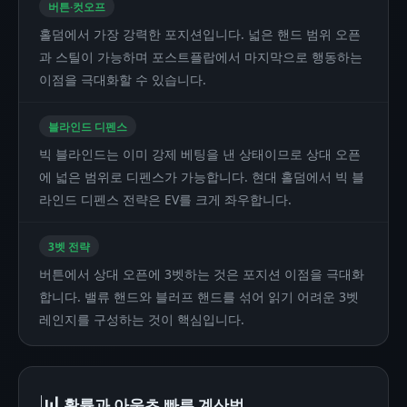
버튼·컷오프
홀덤에서 가장 강력한 포지션입니다. 넓은 핸드 범위 오픈
과 스틸이 가능하며 포스트플랍에서 마지막으로 행동하는
이점을 극대화할 수 있습니다.
블라인드 디펜스
빅 블라인드는 이미 강제 베팅을 낸 상태이므로 상대 오픈
에 넓은 범위로 디펜스가 가능합니다. 현대 홀덤에서 빅 블
라인드 디펜스 전략은 EV를 크게 좌우합니다.
3벳 전략
버튼에서 상대 오픈에 3벳하는 것은 포지션 이점을 극대화
합니다. 밸류 핸드와 블러프 핸드를 섞어 읽기 어려운 3벳
레인지를 구성하는 것이 핵심입니다.
📊
확률과 아웃츠 빠른 계산법