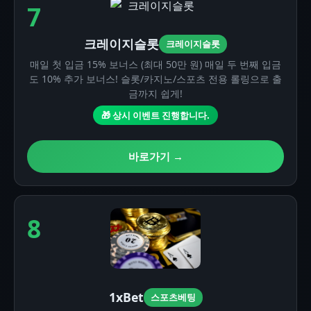
7
크레이지슬롯
크레이지슬롯
매일 첫 입금 15% 보너스 (최대 50만 원) 매일 두 번째 입금
도 10% 추가 보너스! 슬롯/카지노/스포츠 전용 롤링으로 출
금까지 쉽게!
🎁 상시 이벤트 진행합니다.
바로가기 →
8
1xBet
스포츠베팅