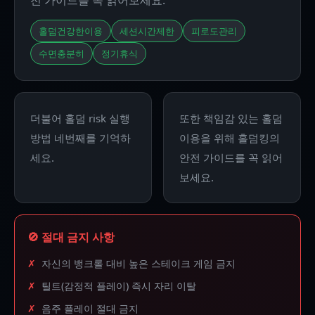
전 가이드를 꼭 읽어보세요.
홀덤건강한이용
세션시간제한
피로도관리
수면충분히
정기휴식
더불어 홀덤 risk 실행
또한 책임감 있는 홀덤
방법 네번째를 기억하
이용을 위해 홀덤킹의
세요.
안전 가이드를 꼭 읽어
보세요.
🚫 절대 금지 사항
✗
자신의 뱅크롤 대비 높은 스테이크 게임 금지
✗
틸트(감정적 플레이) 즉시 자리 이탈
✗
음주 플레이 절대 금지