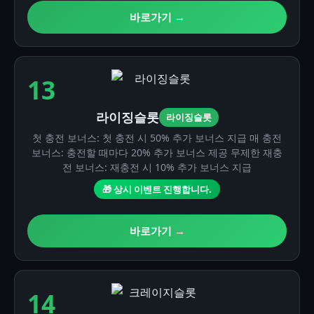
바로가기 →
13
라이징슬롯
라이징슬롯
첫 충전 보너스: 첫 충전 시 50% 추가 보너스 지급 매 충전
보너스: 충전할 때마다 20% 추가 보너스 제공 무제한 재충
전 보너스: 재충전 시 10% 추가 보너스 지급
🎁 상시 이벤트 진행합니다.
바로가기 →
14