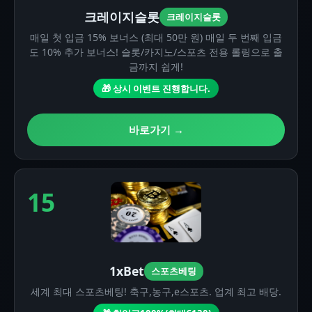
크레이지슬롯
크레이지슬롯
매일 첫 입금 15% 보너스 (최대 50만 원) 매일 두 번째 입금
도 10% 추가 보너스! 슬롯/카지노/스포츠 전용 롤링으로 출
금까지 쉽게!
🎁 상시 이벤트 진행합니다.
바로가기 →
15
1xBet
스포츠베팅
세계 최대 스포츠베팅! 축구,농구,e스포츠. 업계 최고 배당.