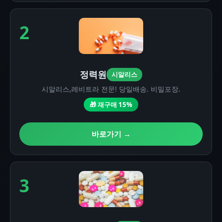
2
정력원
시알리스
시알리스,레비트라 전문! 당일배송. 비밀포장.
🎁 재구매 15%
바로가기 →
3