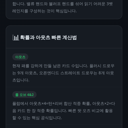
합니다. 밸류 핸드와 블러프 핸드를 섞어 읽기 어려운 3벳
레인지를 구성하는 것이 핵심입니다.
📊
확률과 아웃츠 빠른 계산법
아웃츠
현재 패를 강하게 만들 남은 카드 수입니다. 플러시 드로우
는 9개 아웃츠, 오픈엔디드 스트레이트 드로우는 8개 아웃
츠입니다.
룰 오브 4&2
플랍에서 아웃츠×4=턴+리버 합산 적중 확률, 아웃츠×2=다
음 카드 한 장 적중 확률입니다. 빠른 팟 오즈 비교에 활용
할 수 있는 핵심 공식입니다.