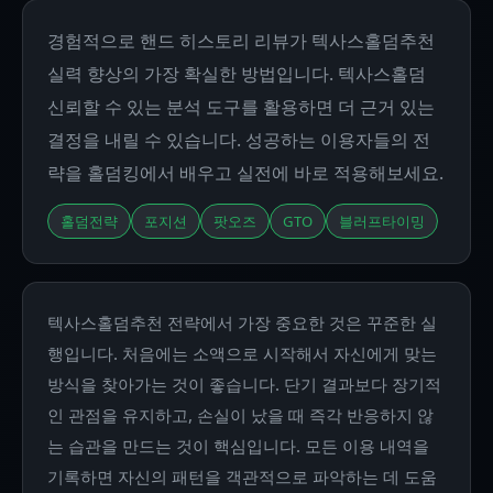
경험적으로 핸드 히스토리 리뷰가 텍사스홀덤추천
실력 향상의 가장 확실한 방법입니다. 텍사스홀덤
신뢰할 수 있는 분석 도구를 활용하면 더 근거 있는
결정을 내릴 수 있습니다. 성공하는 이용자들의 전
략을 홀덤킹에서 배우고 실전에 바로 적용해보세요.
홀덤전략
포지션
팟오즈
GTO
블러프타이밍
텍사스홀덤추천 전략에서 가장 중요한 것은 꾸준한 실
행입니다. 처음에는 소액으로 시작해서 자신에게 맞는
방식을 찾아가는 것이 좋습니다. 단기 결과보다 장기적
인 관점을 유지하고, 손실이 났을 때 즉각 반응하지 않
는 습관을 만드는 것이 핵심입니다. 모든 이용 내역을
기록하면 자신의 패턴을 객관적으로 파악하는 데 도움