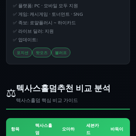
✅ 플랫폼: PC · 모바일 모두 지원
✅ 게임: 캐시게임 · 토너먼트 · SNG
✅ 족보: 로얄플러시 ~ 하이카드
✅ 라이브 딜러: 지원
✅ 업데이트:
포지션
팟오즈
블러프
텍사스홀덤추천 비교 분석
⚖️
텍사스홀덤 핵심 비교 가이드
텍사스홀
세븐카
항목
오마하
바둑이
덤
드