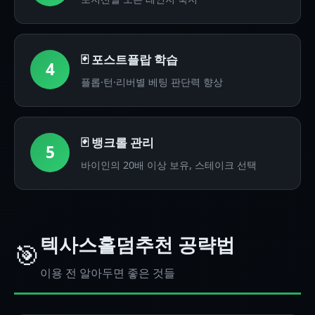
🃏 포스트플랍 학습
4
플롭·턴·리버별 베팅 판단력 향상
🃏 뱅크롤 관리
5
바이인의 20배 이상 보유, 스테이크 선택
텍사스홀덤추천 공략법
🎯
이용 전 알아두면 좋은 것들