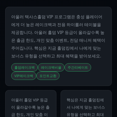
아울러 텍사스홀덤 VIP 프로그램은 충성 플레이어
에게 더 높은 레이크백과 전용 하이롤러 테이블을
제공합니다. 아울러 홀덤 VIP 등급이 올라갈수록 높
은 출금 한도, 개인 맞춤 이벤트, 전담 매니저 혜택이
주어집니다. 핵심은 지금 홀덤킹에서 나에게 맞는
보너스 유형을 선택하고 최대 혜택을 받아보세요.
홀덤레이크백
레이크백비율
주간리베이트
VIP레이크백
포인트교환
아울러 홀덤 VIP 등급
핵심은 지금 홀덤킹에
이 올라갈수록 높은 출
서 나에게 맞는 보너스
금 한도, 개인 맞춤 이
유형을 선택하고 최대