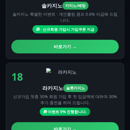
솔카지노
카지노/베팅
솔카지노 특별한 이벤트 · 개인롤링 콤프 0.6% 지급해 드립
니다.
🎁 · 신규회원 가입시 가입쿠폰 지급
바로가기 →
18
라카지노
슬롯카지노
신규가입 첫충 30% 회원 가입 후 첫 입금액에 대하여 30%
추가 충전을 하여 드립니다.
🎁 이벤트 5% 진행합니다.
바로가기 →