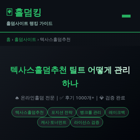
🃏 홀덤킹
홀덤사이트 랭킹 가이드
홈
›
홀덤사이트
› 텍사스홀덤추천
텍사스홀덤추천 틸트 어떻게 관리
하나
🔥 온라인홀덤 전문 | ✅ 후기 1000개+ | 💎 검증 완료
텍사스홀덤추천
포지션 전략
뱅크롤 관리
레이크백
캐시·토너먼트
라이선스 검증