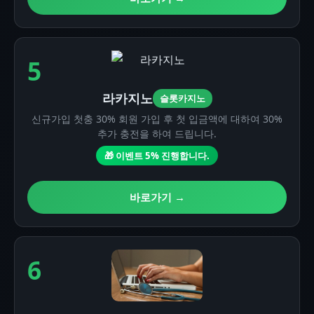
5
라카지노
슬롯카지노
신규가입 첫충 30% 회원 가입 후 첫 입금액에 대하여 30%
추가 충전을 하여 드립니다.
🎁 이벤트 5% 진행합니다.
바로가기 →
6