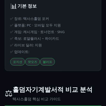
📊
기본 정보
✅ 장르: 텍사스홀덤 포커
✅ 플랫폼: PC · 모바일 모두 지원
✅ 게임: 캐시게임 · 토너먼트 · SNG
✅ 족보: 로얄플러시 ~ 하이카드
✅ 라이브 딜러: 지원
✅ 업데이트:
포지션
팟오즈
블러프
홀덤자기계발서적 비교 분석
⚖️
텍사스홀덤 핵심 비교 가이드