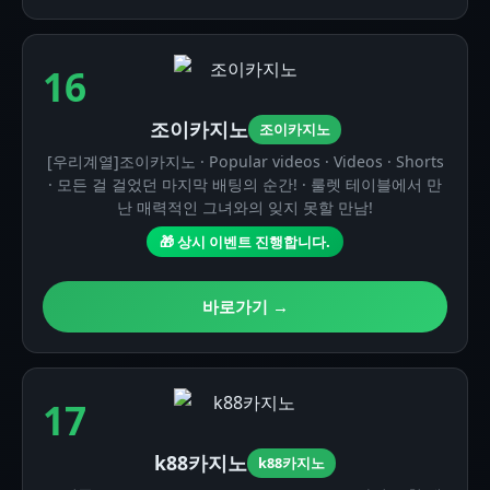
16
조이카지노
조이카지노
[우리계열]조이카지노 · Popular videos · Videos · Shorts
· 모든 걸 걸었던 마지막 배팅의 순간! · 룰렛 테이블에서 만
난 매력적인 그녀와의 잊지 못할 만남!
🎁 상시 이벤트 진행합니다.
바로가기 →
17
k88카지노
k88카지노