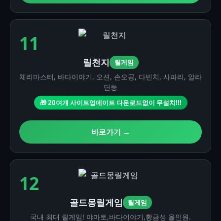
11
릴천지
릴게임
체리마스터, 바다이야기, 오션, 손오공, 다빈치, 사파리, 알라
딘등
🎁 20여개 사이트업데이트 다운로드없이 무설치!!!
바로가기 →
12
골드몽릴게임
릴게임
국내 최대 릴게임! 야마토,바다이야기,황금성 올인원.