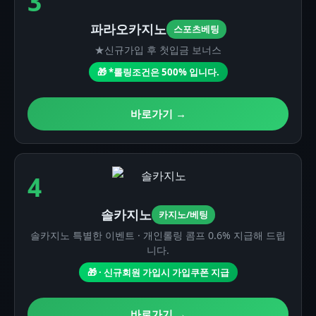
3
파라오카지노
스포츠베팅
★신규가입 후 첫입금 보너스
🎁 *롤링조건은 500% 입니다.
바로가기 →
4
솔카지노
카지노/베팅
솔카지노 특별한 이벤트 · 개인롤링 콤프 0.6% 지급해 드립
니다.
🎁 · 신규회원 가입시 가입쿠폰 지급
바로가기 →