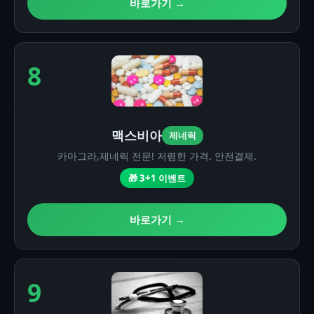
바로가기 →
8
맥스비아
제네릭
카마그라,제네릭 전문! 저렴한 가격. 안전결제.
🎁 3+1 이벤트
바로가기 →
9