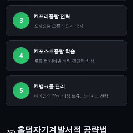
🃏 프리플랍 전략
3
포지션별 오픈 레인지 숙지
🃏 포스트플랍 학습
4
플롭·턴·리버별 베팅 판단력 향상
🃏 뱅크롤 관리
5
바이인의 20배 이상 보유, 스테이크 선택
홀덤자기계발서적 공략법