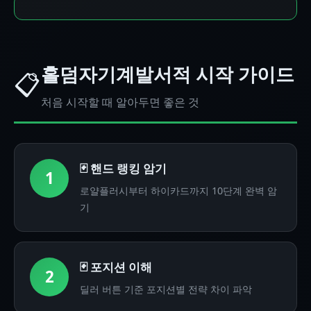
홀덤자기계발서적 시작 가이드
📋
처음 시작할 때 알아두면 좋은 것
🃏 핸드 랭킹 암기
1
로얄플러시부터 하이카드까지 10단계 완벽 암
기
🃏 포지션 이해
2
딜러 버튼 기준 포지션별 전략 차이 파악