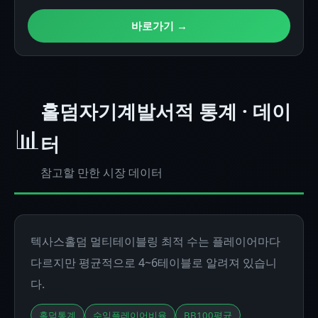
바로가기 →
홀덤자기계발서적 통계 · 데이
📊
터
참고할 만한 시장 데이터
텍사스홀덤 멀티테이블링 최적 수는 플레이어마다
다르지만 평균적으로 4~6테이블로 알려져 있습니
다.
홀덤통계
수익플레이어비율
BB100평균