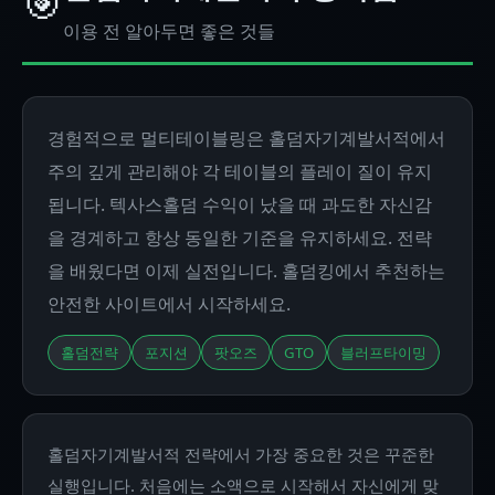
🎯
이용 전 알아두면 좋은 것들
경험적으로 멀티테이블링은 홀덤자기계발서적에서
주의 깊게 관리해야 각 테이블의 플레이 질이 유지
됩니다. 텍사스홀덤 수익이 났을 때 과도한 자신감
을 경계하고 항상 동일한 기준을 유지하세요. 전략
을 배웠다면 이제 실전입니다. 홀덤킹에서 추천하는
안전한 사이트에서 시작하세요.
홀덤전략
포지션
팟오즈
GTO
블러프타이밍
홀덤자기계발서적 전략에서 가장 중요한 것은 꾸준한
실행입니다. 처음에는 소액으로 시작해서 자신에게 맞