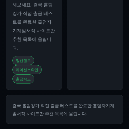
해보세요. 결국 홀덤
킹가 직접 출금 테스
트를 완료한 홀덤자
기계발서적 사이트만
추천 목록에 올립니
다.
정선랜드
라이선스확인
출금속도
결국 홀덤킹가 직접 출금 테스트를 완료한 홀덤자기계
발서적 사이트만 추천 목록에 올립니다.