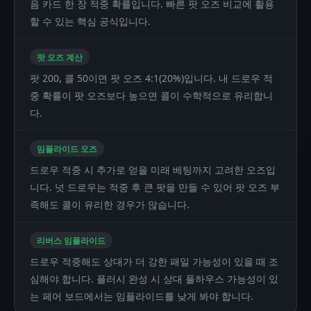
음 카드 한 장 적중 확률입니다. 빠른 팟 오즈 비교에 활용
할 수 있는 핵심 공식입니다.
팟 오즈 계산
팟 200, 콜 50이면 팟 오즈 4:1(20%)입니다. 내 드로우 적
중 확률이 팟 오즈보다 높으면 콜이 수학적으로 유리합니
다.
임플라이드 오즈
드로우 적중 시 추가로 얻을 미래 베팅까지 고려한 오즈입
니다. 넛 드로우는 적중 후 큰 팟을 만들 수 있어 팟 오즈 부
족해도 콜이 유리한 경우가 많습니다.
리버스 임플라이드
드로우 적중해도 상대가 더 강한 패일 가능성이 있을 때 조
심해야 합니다. 플러시 완성 시 상대 풀하우스 가능성이 있
는 페어 보드에서는 임플라이드를 낮게 봐야 합니다.