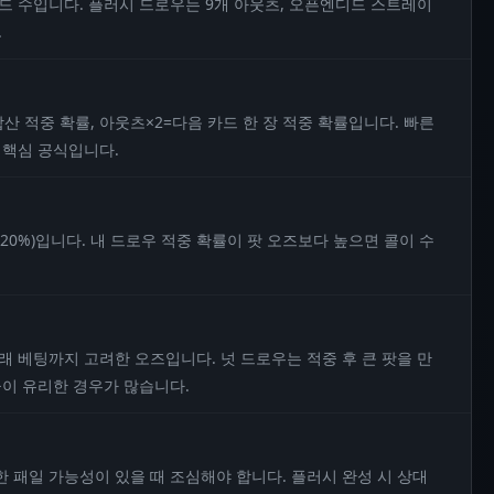
카드 수입니다. 플러시 드로우는 9개 아웃츠, 오픈엔디드 스트레이
.
산 적중 확률, 아웃츠×2=다음 카드 한 장 적중 확률입니다. 빠른
 핵심 공식입니다.
4:1(20%)입니다. 내 드로우 적중 확률이 팟 오즈보다 높으면 콜이 수
래 베팅까지 고려한 오즈입니다. 넛 드로우는 적중 후 큰 팟을 만
콜이 유리한 경우가 많습니다.
 패일 가능성이 있을 때 조심해야 합니다. 플러시 완성 시 상대