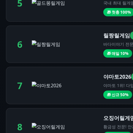
5
국내 최대 릴게
🎁 첫충 100%
릴짱릴게임
6
바다이야기 전문!
🎁 매일 10%
야마토2026
7
야마토 1위! 다
🎁 신규 50%
오징어릴게
8
황금성 전문! 안