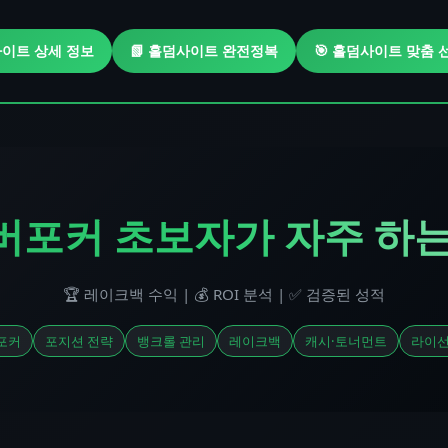
사이트 상세 정보
📗 홀덤사이트 완전정복
🎯 홀덤사이트 맞춤 
버포커 초보자가 자주 하는
🏆 레이크백 수익 | 💰 ROI 분석 | ✅ 검증된 성적
포커
포지션 전략
뱅크롤 관리
레이크백
캐시·토너먼트
라이선