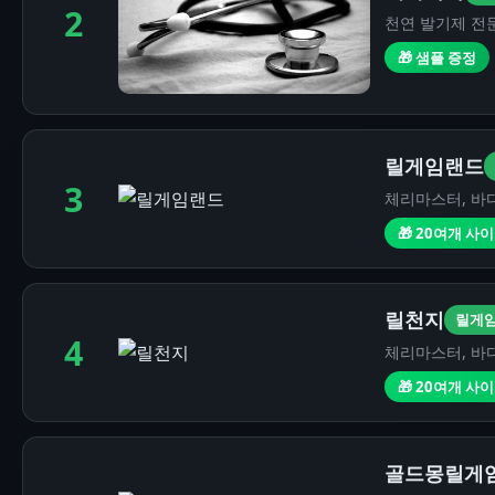
2
천연 발기제 전문
🎁 샘플 증정
릴게임랜드
3
체리마스터, 바다
🎁 20여개 
릴천지
릴게
4
체리마스터, 바다
🎁 20여개 
골드몽릴게