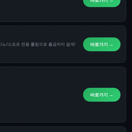
바로가기 →
바로가기 →
/카지노/스포츠 전용 롤링으로 출금까지 쉽게!
바로가기 →