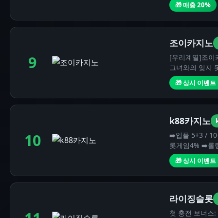
🎁 매충 20%
조이카지노
9
[우리계열]조이카지노
그녀와의 잊지 
🎁 상시 이벤트
k88카지노
10
➡️입플 5+3 / 
롯게임4% ➡️롤링
🎁 상시 이벤트
라이징슬롯
첫 충전 보너스: