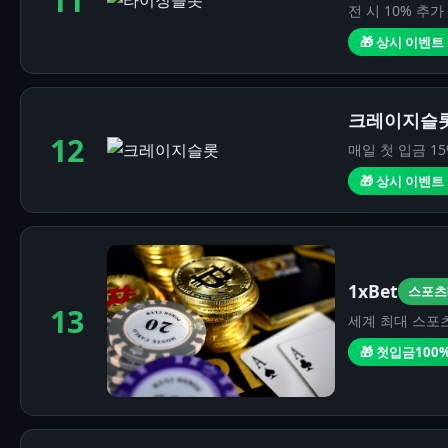
11
전 시 10% 추
🎁 상시 이벤트
크레이지슬
12
매일 첫 입금 1
🎁 상시 이벤트
1xBet
스포츠
13
세계 최대 스포츠
🎁 첫입금100%