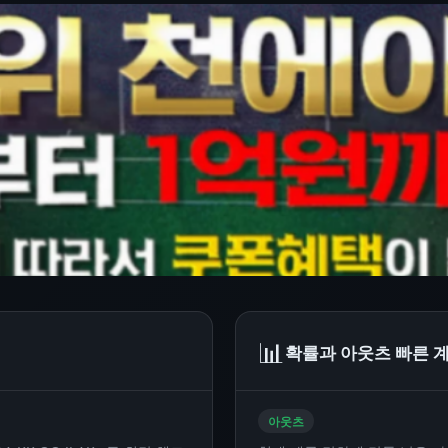
📊
확률과 아웃츠 빠른 
아웃츠