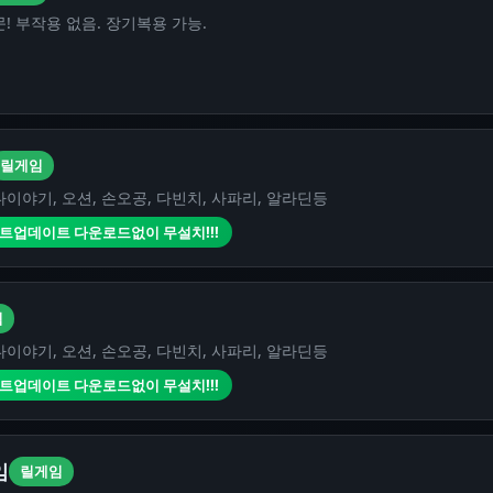
! 부작용 없음. 장기복용 가능.
릴게임
이야기, 오션, 손오공, 다빈치, 사파리, 알라딘등
사이트업데이트 다운로드없이 무설치!!!
임
이야기, 오션, 손오공, 다빈치, 사파리, 알라딘등
사이트업데이트 다운로드없이 무설치!!!
임
릴게임