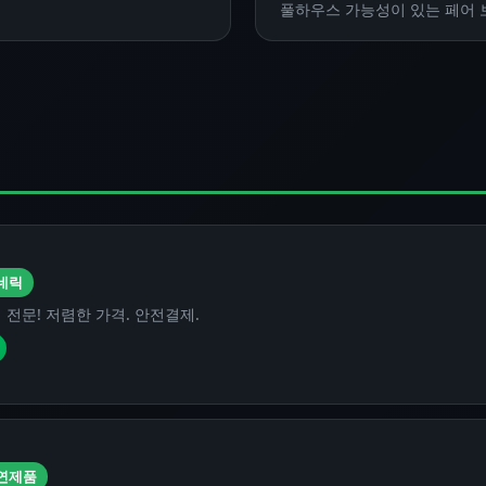
풀하우스 가능성이 있는 페어 
네릭
전문! 저렴한 가격. 안전결제.
연제품