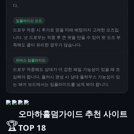
다.
임플라이드 오즈
드로우 적중 시 추가로 얻을 미래 베팅까지 고려한 오즈입
니다. 넛 드로우는 적중 후 큰 팟을 만들 수 있어 팟 오즈 부
족해도 콜이 유리한 경우가 많습니다.
리버스 임플라이드
드로우 적중해도 상대가 더 강한 패일 가능성이 있을 때 조
심해야 합니다. 플러시 완성 시 상대 풀하우스 가능성이 있
는 페어 보드에서는 임플라이드를 낮게 봐야 합니다.
오마하홀덤가이드 추천 사이트
🏆
TOP 18