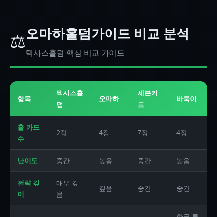
오마하홀덤가이드 비교 분석
⚖️
텍사스홀덤 핵심 비교 가이드
텍사스홀
세븐카
항목
오마하
바둑이
덤
드
홀 카드
2장
4장
7장
4장
수
난이도
중간
높음
중간
높음
전략 깊
매우 깊
깊음
중간
중간
이
음
한국 특