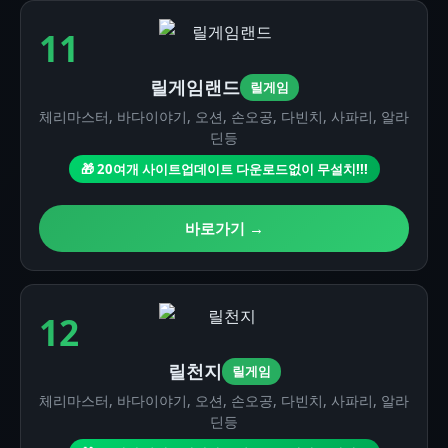
11
릴게임랜드
릴게임
체리마스터, 바다이야기, 오션, 손오공, 다빈치, 사파리, 알라
딘등
🎁 20여개 사이트업데이트 다운로드없이 무설치!!!
바로가기 →
12
릴천지
릴게임
체리마스터, 바다이야기, 오션, 손오공, 다빈치, 사파리, 알라
딘등