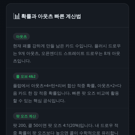
📊
확률과 아웃츠 빠른 계산법
아웃츠
현재 패를 강하게 만들 남은 카드 수입니다. 플러시 드로우
는 9개 아웃츠, 오픈엔디드 스트레이트 드로우는 8개 아웃
츠입니다.
룰 오브 4&2
플랍에서 아웃츠×4=턴+리버 합산 적중 확률, 아웃츠×2=다
음 카드 한 장 적중 확률입니다. 빠른 팟 오즈 비교에 활용
할 수 있는 핵심 공식입니다.
팟 오즈 계산
팟 200, 콜 50이면 팟 오즈 4:1(20%)입니다. 내 드로우 적
중 확률이 팟 오즈보다 높으면 콜이 수학적으로 유리합니