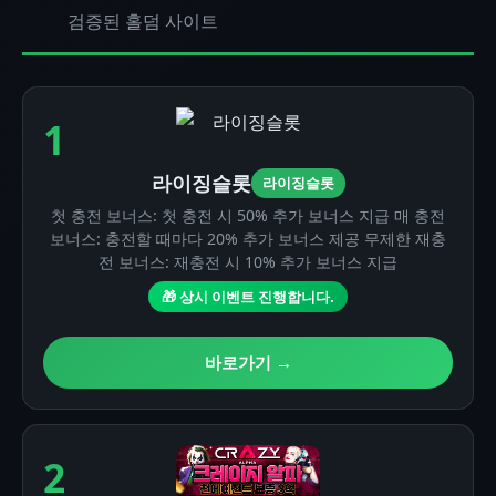
검증된 홀덤 사이트
1
라이징슬롯
라이징슬롯
첫 충전 보너스: 첫 충전 시 50% 추가 보너스 지급 매 충전
보너스: 충전할 때마다 20% 추가 보너스 제공 무제한 재충
전 보너스: 재충전 시 10% 추가 보너스 지급
🎁 상시 이벤트 진행합니다.
바로가기 →
2