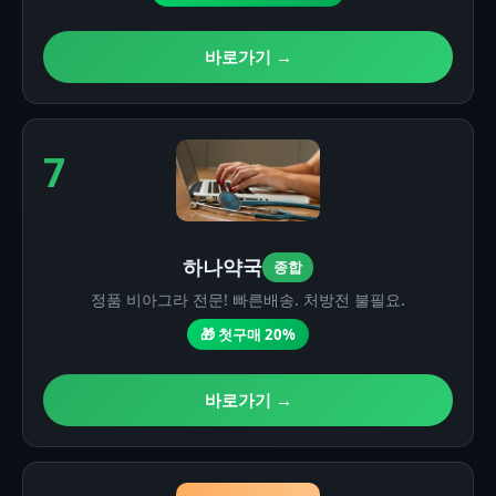
바로가기 →
7
하나약국
종합
정품 비아그라 전문! 빠른배송. 처방전 불필요.
🎁 첫구매 20%
바로가기 →