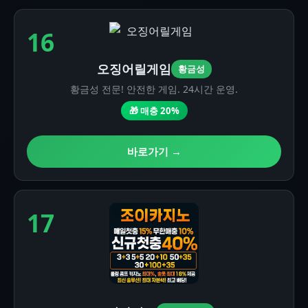
16
오징어릴게임
황금성
황금성 전문! 안전한 게임. 24시간 운영.
🎁 매충 20%
바로가기 →
17