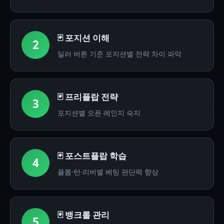
🃏 포지션 이해
2
딜러 버튼 기준 포지션별 전략 차이 파악
🃏 프리플랍 전략
3
포지션별 오픈 레인지 숙지
🃏 포스트플랍 학습
4
플롭·턴·리버별 베팅 판단력 향상
🃏 뱅크롤 관리
5