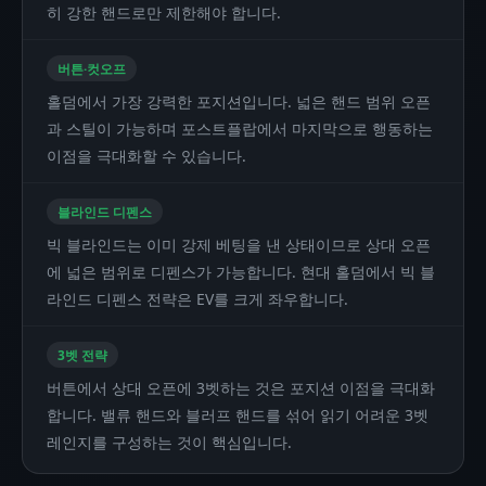
히 강한 핸드로만 제한해야 합니다.
버튼·컷오프
홀덤에서 가장 강력한 포지션입니다. 넓은 핸드 범위 오픈
과 스틸이 가능하며 포스트플랍에서 마지막으로 행동하는
이점을 극대화할 수 있습니다.
블라인드 디펜스
빅 블라인드는 이미 강제 베팅을 낸 상태이므로 상대 오픈
에 넓은 범위로 디펜스가 가능합니다. 현대 홀덤에서 빅 블
라인드 디펜스 전략은 EV를 크게 좌우합니다.
3벳 전략
버튼에서 상대 오픈에 3벳하는 것은 포지션 이점을 극대화
합니다. 밸류 핸드와 블러프 핸드를 섞어 읽기 어려운 3벳
레인지를 구성하는 것이 핵심입니다.