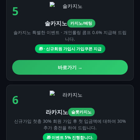
5
솔카지노
카지노/베팅
솔카지노 특별한 이벤트 · 개인롤링 콤프 0.6% 지급해 드립
니다.
🎁 · 신규회원 가입시 가입쿠폰 지급
바로가기 →
6
라카지노
슬롯카지노
신규가입 첫충 30% 회원 가입 후 첫 입금액에 대하여 30%
추가 충전을 하여 드립니다.
🎁 이벤트 5% 진행합니다.