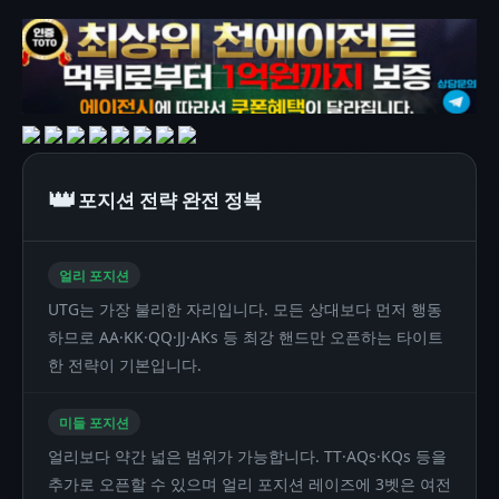
👑
포지션 전략 완전 정복
얼리 포지션
UTG는 가장 불리한 자리입니다. 모든 상대보다 먼저 행동
하므로 AA·KK·QQ·JJ·AKs 등 최강 핸드만 오픈하는 타이트
한 전략이 기본입니다.
미들 포지션
얼리보다 약간 넓은 범위가 가능합니다. TT·AQs·KQs 등을
추가로 오픈할 수 있으며 얼리 포지션 레이즈에 3벳은 여전