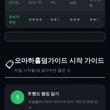
인기도
세계 1위
2위
낮음
화
초보자
★★★★
★★☆
★★★
★★☆
추천
오마하홀덤가이드 시작 가이드
📋
처음 시작할 때 알아두면 좋은 것
🃏 핸드 랭킹 암기
1
로얄플러시부터 하이카드까지 10단계 완벽 암
기