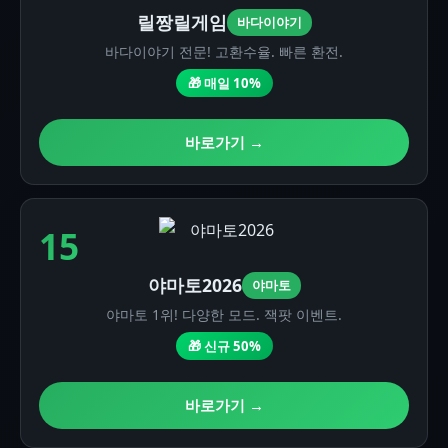
릴짱릴게임
바다이야기
바다이야기 전문! 고환수율. 빠른 환전.
🎁 매일 10%
바로가기 →
15
야마토2026
야마토
야마토 1위! 다양한 모드. 잭팟 이벤트.
🎁 신규 50%
바로가기 →