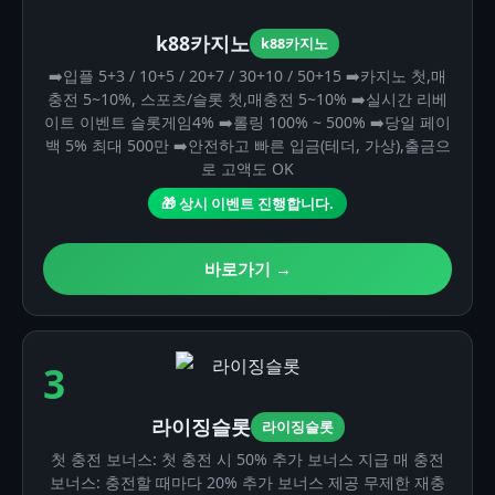
k88카지노
k88카지노
➡️입플 5+3 / 10+5 / 20+7 / 30+10 / 50+15 ➡️카지노 첫,매
충전 5~10%, 스포츠/슬롯 첫,매충전 5~10% ➡️실시간 리베
이트 이벤트 슬롯게임4% ➡️롤링 100% ~ 500% ➡️당일 페이
백 5% 최대 500만 ➡️안전하고 빠른 입금(테더, 가상),출금으
로 고액도 OK
🎁 상시 이벤트 진행합니다.
바로가기 →
3
라이징슬롯
라이징슬롯
첫 충전 보너스: 첫 충전 시 50% 추가 보너스 지급 매 충전
보너스: 충전할 때마다 20% 추가 보너스 제공 무제한 재충