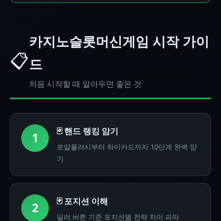
카지노슬롯머신게임 시작 가이
📋
드
처음 시작할 때 알아두면 좋은 것
🃏 핸드 랭킹 암기
1
로얄플러시부터 하이카드까지 10단계 완벽 암
기
🃏 포지션 이해
2
딜러 버튼 기준 포지션별 전략 차이 파악