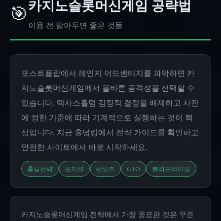
카지노슬롯머신게임 공략법
🎯
이용 전 알아두면 좋은 것들
포스트플랍에서 레인지 어드밴티지를 파악하면 카
지노슬롯머신게임에서 올바른 공격성을 선택할 수
있습니다. 텍사스홀덤 감정적 결정을 배제하고 사전
에 정한 기준에 따라 기계적으로 실행하는 것이 핵
심입니다. 지금 홀덤킹에서 전략 가이드를 확인하고
안전한 사이트에서 바로 시작하세요.
홀덤전략
포지션
팟오즈
GTO
블러프타이밍
카지노슬롯머신게임 전략에서 가장 중요한 것은 꾸준