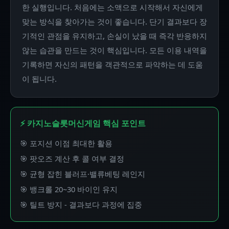
한 실행입니다. 처음에는 소액으로 시작해서 자신에게
맞는 방식을 찾아가는 것이 좋습니다. 단기 결과보다 장
기적인 관점을 유지하고, 손실이 났을 때 즉각 반응하지
않는 습관을 만드는 것이 핵심입니다. 모든 이용 내역을
기록하면 자신의 패턴을 객관적으로 파악하는 데 도움
이 됩니다.
⚡ 카지노슬롯머신게임 핵심 포인트
🎯 포지션 이점 최대한 활용
🎯 팟오즈 계산 후 콜 여부 결정
🎯 균형 잡힌 블러프·밸류베팅 레인지
🎯 뱅크롤 20~30 바이인 유지
🎯 틸트 방지 - 결과보다 과정에 집중