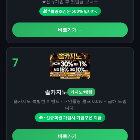
★신규가입 후 첫입금 보너스
🎁 *롤링조건은 500% 입니다.
바로가기 →
7
솔카지노
카지노/베팅
솔카지노 특별한 이벤트 · 개인롤링 콤프 0.6% 지급해 드립
니다.
🎁 · 신규회원 가입시 가입쿠폰 지급
바로가기 →