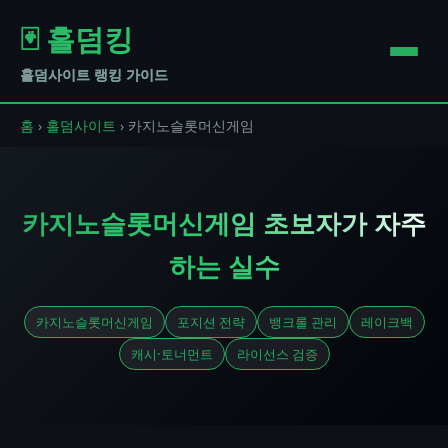
🃏 홀덤킹
홀덤사이트 랭킹 가이드
홈
›
홀덤사이트
› 카지노슬롯머신게임
카지노슬롯머신게임 초보자가 자주
하는 실수
카지노슬롯머신게임
포지션 전략
뱅크롤 관리
레이크백
캐시·토너먼트
라이선스 검증