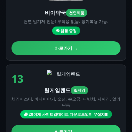
비아약국
천연제품
천연 발기제 전문! 부작용 없음. 장기복용 가능.
🎁 샘플 증정
바로가기 →
13
릴게임랜드
릴게임
체리마스터, 바다이야기, 오션, 손오공, 다빈치, 사파리, 알라
딘등
🎁 20여개 사이트업데이트 다운로드없이 무설치!!!
바로가기 →