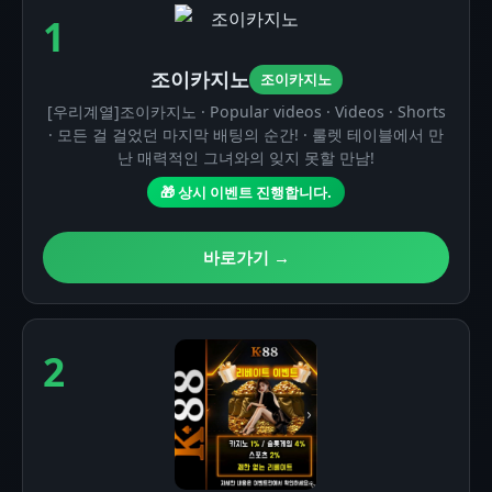
1
조이카지노
조이카지노
[우리계열]조이카지노 · Popular videos · Videos · Shorts
· 모든 걸 걸었던 마지막 배팅의 순간! · 룰렛 테이블에서 만
난 매력적인 그녀와의 잊지 못할 만남!
🎁 상시 이벤트 진행합니다.
바로가기 →
2