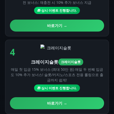
전 보너스: 재충전 시 10% 추가 보너스 지급
🎁 상시 이벤트 진행합니다.
바로가기 →
4
크레이지슬롯
크레이지슬롯
매일 첫 입금 15% 보너스 (최대 50만 원) 매일 두 번째 입금
도 10% 추가 보너스! 슬롯/카지노/스포츠 전용 롤링으로 출
금까지 쉽게!
🎁 상시 이벤트 진행합니다.
바로가기 →