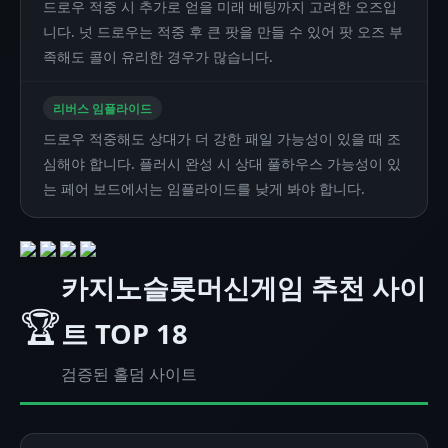
드로우 적중 시 추가로 얻을 미래 베팅까지 고려한 오즈입
니다. 넛 드로우는 적중 후 큰 팟을 만들 수 있어 팟 오즈 부
족해도 콜이 유리한 경우가 많습니다.
리버스 임플라이드
드로우 적중해도 상대가 더 강한 패일 가능성이 있을 때 조
심해야 합니다. 플러시 완성 시 상대 풀하우스 가능성이 있
는 페어 보드에서는 임플라이드를 낮게 봐야 합니다.
카지노슬롯머신게임 추천 사이
🏆
트 TOP 18
검증된 홀덤 사이트