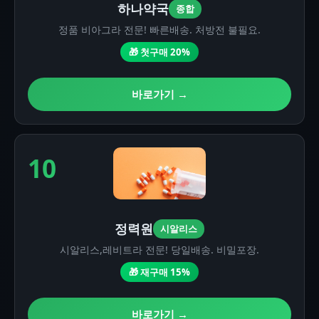
하나약국
종합
정품 비아그라 전문! 빠른배송. 처방전 불필요.
🎁 첫구매 20%
바로가기 →
10
정력원
시알리스
시알리스,레비트라 전문! 당일배송. 비밀포장.
🎁 재구매 15%
바로가기 →