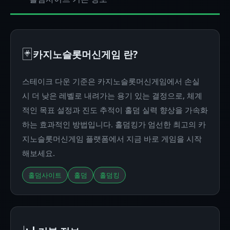
🃏
카지노슬롯머신게임 란?
스테이크 다운 기준은 카지노슬롯머신게임에서 손실
시 더 낮은 레벨로 내려가는 용기 있는 결정으로, 체계
적인 목표 설정과 진도 추적이 홀덤 실력 향상을 가속화
하는 효과적인 방법입니다. 홀덤킹가 엄선한 최고의 카
지노슬롯머신게임 플랫폼에서 지금 바로 게임을 시작
해보세요.
홀덤사이트
홀덤
홀덤킹