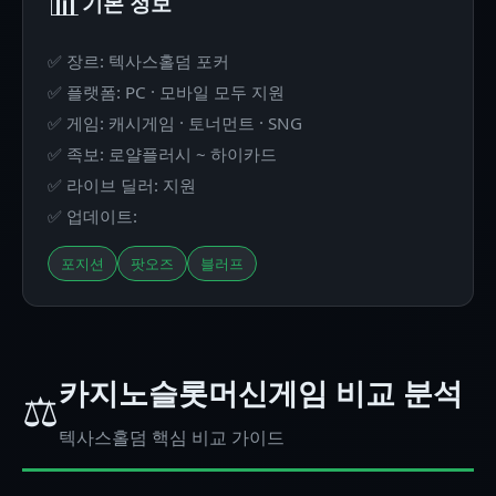
📊
기본 정보
✅ 장르: 텍사스홀덤 포커
✅ 플랫폼: PC · 모바일 모두 지원
✅ 게임: 캐시게임 · 토너먼트 · SNG
✅ 족보: 로얄플러시 ~ 하이카드
✅ 라이브 딜러: 지원
✅ 업데이트:
포지션
팟오즈
블러프
카지노슬롯머신게임 비교 분석
⚖️
텍사스홀덤 핵심 비교 가이드