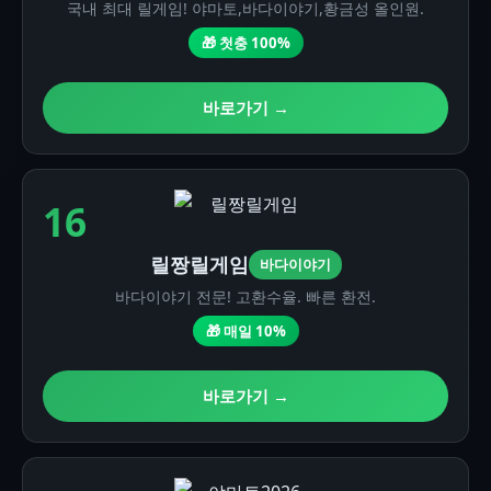
국내 최대 릴게임! 야마토,바다이야기,황금성 올인원.
🎁 첫충 100%
바로가기 →
16
릴짱릴게임
바다이야기
바다이야기 전문! 고환수율. 빠른 환전.
🎁 매일 10%
바로가기 →