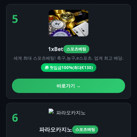
5
1xBet
스포츠베팅
세계 최대 스포츠베팅! 축구,농구,e스포츠. 업계 최고 배당.
🎁 첫입금100%(최대€130)
바로가기 →
6
파라오카지노
스포츠베팅