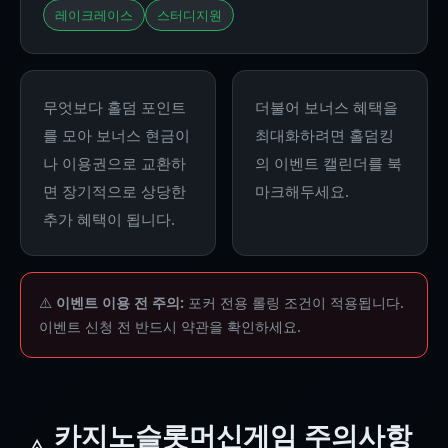
레이크레이스
스터디지원
무엇보다 홀덤 포인트
더불어 보너스 혜택을
를 모아 보너스 현금이
최대화하려면 홀덤킹
나 이용권으로 교환하
의 이벤트 캘린더를 북
면 장기적으로 상당한
마크해두세요.
추가 혜택이 됩니다.
⚠️
이벤트 이용 전 주의:
포커 전용 롤링 조건이 적용됩니다.
이벤트 신청 전 반드시 약관을 확인하세요.
카지노슬롯머신게임 주의사항