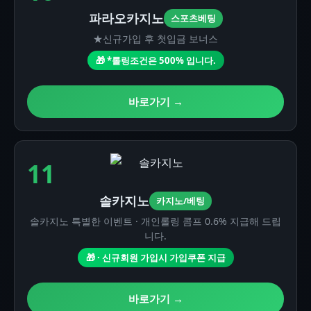
파라오카지노
스포츠베팅
★신규가입 후 첫입금 보너스
🎁 *롤링조건은 500% 입니다.
바로가기 →
11
솔카지노
카지노/베팅
솔카지노 특별한 이벤트 · 개인롤링 콤프 0.6% 지급해 드립
니다.
🎁 · 신규회원 가입시 가입쿠폰 지급
바로가기 →