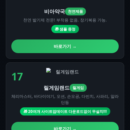
비아약국
천연제품
천연 발기제 전문! 부작용 없음. 장기복용 가능.
🎁 샘플 증정
바로가기 →
17
릴게임랜드
릴게임
체리마스터, 바다이야기, 오션, 손오공, 다빈치, 사파리, 알라
딘등
🎁 20여개 사이트업데이트 다운로드없이 무설치!!!
바로가기 →