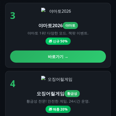
3
야마토2026
야마토
야마토 1위! 다양한 모드. 잭팟 이벤트.
🎁 신규 50%
바로가기 →
4
오징어릴게임
황금성
황금성 전문! 안전한 게임. 24시간 운영.
🎁 매충 20%