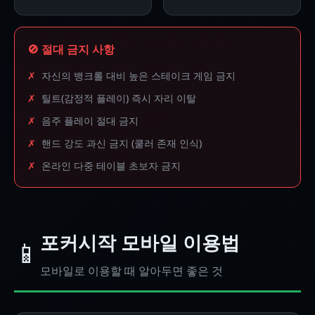
🚫 절대 금지 사항
✗
자신의 뱅크롤 대비 높은 스테이크 게임 금지
✗
틸트(감정적 플레이) 즉시 자리 이탈
✗
음주 플레이 절대 금지
✗
핸드 강도 과신 금지 (쿨러 존재 인식)
✗
온라인 다중 테이블 초보자 금지
포커시작 모바일 이용법
📱
모바일로 이용할 때 알아두면 좋은 것