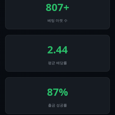
807+
베팅 마켓 수
2.44
평균 배당률
87%
출금 성공률