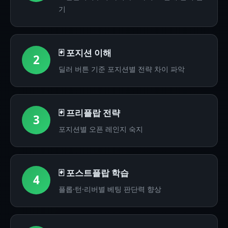
기
🃏 포지션 이해
2
딜러 버튼 기준 포지션별 전략 차이 파악
🃏 프리플랍 전략
3
포지션별 오픈 레인지 숙지
🃏 포스트플랍 학습
4
플롭·턴·리버별 베팅 판단력 향상