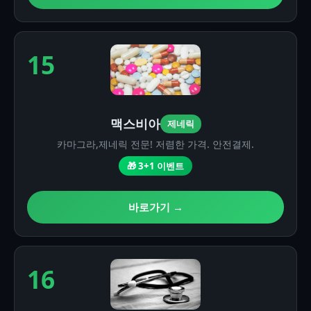
15
맥스비아
제네릭
카마그라,제네릭 전문! 저렴한 가격. 안전결제.
🎁 3+1 이벤트
바로가기 →
16