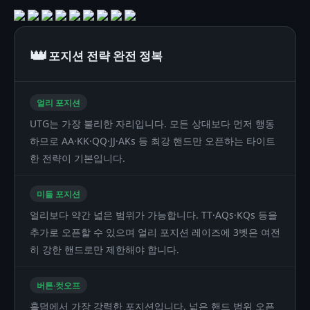
👑
포지션 전략 완전 정복
얼리 포지션
UTG는 가장 불리한 자리입니다. 모든 상대보다 먼저 행동
하므로 AA·KK·QQ·JJ·AKs 등 최강 핸드만 오픈하는 타이트
한 전략이 기본입니다.
미들 포지션
얼리보다 약간 넓은 범위가 가능합니다. TT·AQs·KQs 등을
추가로 오픈할 수 있으며 얼리 포지션 레이즈에 3벳은 여전
히 강한 핸드로만 제한해야 합니다.
버튼·컷오프
홀덤에서 가장 강력한 포지션입니다. 넓은 핸드 범위 오픈