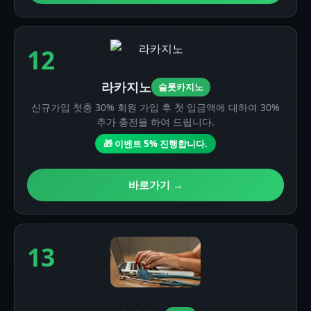
12
라카지노
슬롯카지노
신규가입 첫충 30% 회원 가입 후 첫 입금액에 대하여 30%
추가 충전을 하여 드립니다.
🎁 이벤트 5% 진행합니다.
바로가기 →
13