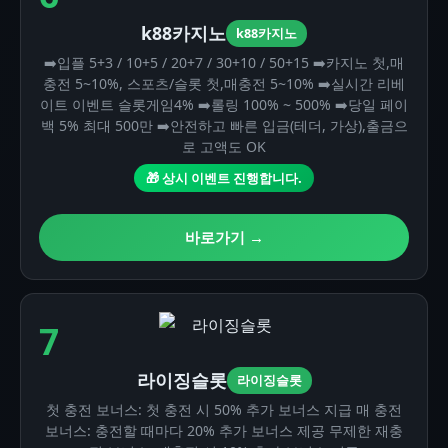
k88카지노
k88카지노
➡️입플 5+3 / 10+5 / 20+7 / 30+10 / 50+15 ➡️카지노 첫,매
충전 5~10%, 스포츠/슬롯 첫,매충전 5~10% ➡️실시간 리베
이트 이벤트 슬롯게임4% ➡️롤링 100% ~ 500% ➡️당일 페이
백 5% 최대 500만 ➡️안전하고 빠른 입금(테더, 가상),출금으
로 고액도 OK
🎁 상시 이벤트 진행합니다.
바로가기 →
7
라이징슬롯
라이징슬롯
첫 충전 보너스: 첫 충전 시 50% 추가 보너스 지급 매 충전
보너스: 충전할 때마다 20% 추가 보너스 제공 무제한 재충