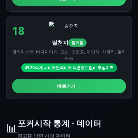
18
릴천지
릴게임
체리마스터, 바다이야기, 오션, 손오공, 다빈치, 사파리, 알라
딘등
🎁 20여개 사이트업데이트 다운로드없이 무설치!!!
바로가기 →
포커시작 통계 · 데이터
📊
참고할 만한 시장 데이터