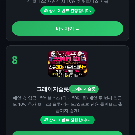
전 보너스: 재충전 시 10% 추가 보너스 지급
🎁 상시 이벤트 진행합니다.
바로가기 →
8
크레이지슬롯
크레이지슬롯
매일 첫 입금 15% 보너스 (최대 50만 원) 매일 두 번째 입금
도 10% 추가 보너스! 슬롯/카지노/스포츠 전용 롤링으로 출
금까지 쉽게!
🎁 상시 이벤트 진행합니다.