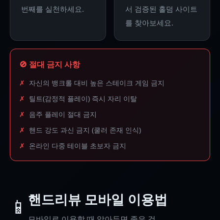
번째를 실천하세요.
서 검증된 홀덤 사이트
를 찾아보세요.
🚫 절대 금지 사항
✗
자신의 뱅크롤 대비 높은 스테이크 게임 금지
✗
틸트(감정적 플레이) 즉시 자리 이탈
✗
음주 플레이 절대 금지
✗
핸드 강도 과신 금지 (쿨러 존재 인식)
✗
온라인 다중 테이블 초보자 금지
핸드리뷰 모바일 이용법
📱
모바일로 이용할 때 알아두면 좋은 것