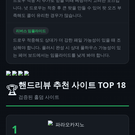
드로우 적중 시 추가로 얻을 미래 베팅까지 고려한 오즈입
니다. 넛 드로우는 적중 후 큰 팟을 만들 수 있어 팟 오즈 부
족해도 콜이 유리한 경우가 많습니다.
리버스 임플라이드
드로우 적중해도 상대가 더 강한 패일 가능성이 있을 때 조
심해야 합니다. 플러시 완성 시 상대 풀하우스 가능성이 있
는 페어 보드에서는 임플라이드를 낮게 봐야 합니다.
핸드리뷰 추천 사이트 TOP 18
🏆
검증된 홀덤 사이트
1