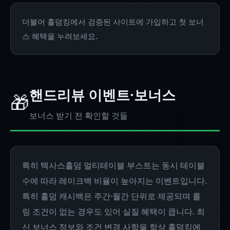
더불어 홀덤킹에서 검증된 사이트에 가입하고 첫 보너
스 혜택을 누려보세요.
핸드리뷰 이벤트·보너스
🎁
보너스 받기 전 확인할 것들
특히 텍사스홀덤 멀티테이블 부스트는 동시 테이블
수에 따라 레이크백 비율이 높아지는 이벤트입니다.
특히 홀덤 캐시백은 주간·월간 단위로 제공되며 롤
링 조건이 없는 경우도 있어 실질 혜택이 큽니다. 최
신 보너스 정보와 조건 변경 사항을 항상 홀덤킹에