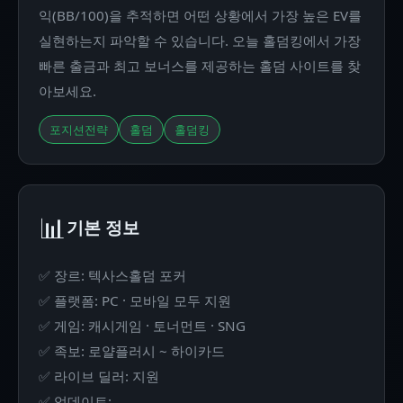
익(BB/100)을 추적하면 어떤 상황에서 가장 높은 EV를
실현하는지 파악할 수 있습니다. 오늘 홀덤킹에서 가장
빠른 출금과 최고 보너스를 제공하는 홀덤 사이트를 찾
아보세요.
포지션전략
홀덤
홀덤킹
📊
기본 정보
✅ 장르: 텍사스홀덤 포커
✅ 플랫폼: PC · 모바일 모두 지원
✅ 게임: 캐시게임 · 토너먼트 · SNG
✅ 족보: 로얄플러시 ~ 하이카드
✅ 라이브 딜러: 지원
✅ 업데이트: