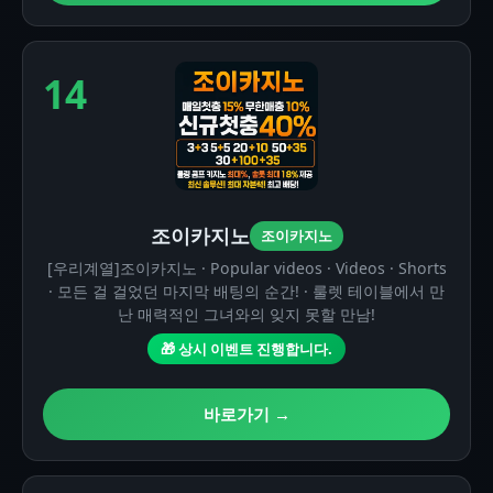
14
조이카지노
조이카지노
[우리계열]조이카지노 · Popular videos · Videos · Shorts
· 모든 걸 걸었던 마지막 배팅의 순간! · 룰렛 테이블에서 만
난 매력적인 그녀와의 잊지 못할 만남!
🎁 상시 이벤트 진행합니다.
바로가기 →