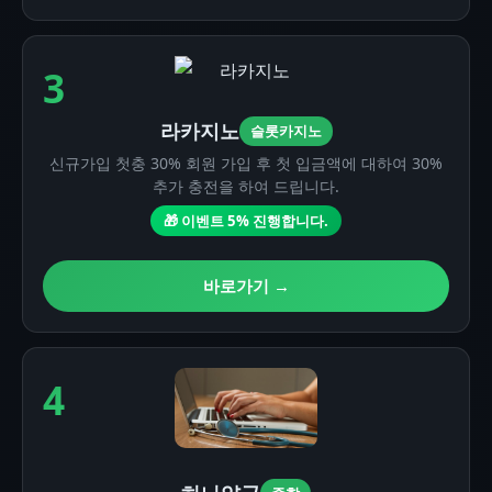
3
라카지노
슬롯카지노
신규가입 첫충 30% 회원 가입 후 첫 입금액에 대하여 30%
추가 충전을 하여 드립니다.
🎁 이벤트 5% 진행합니다.
바로가기 →
4