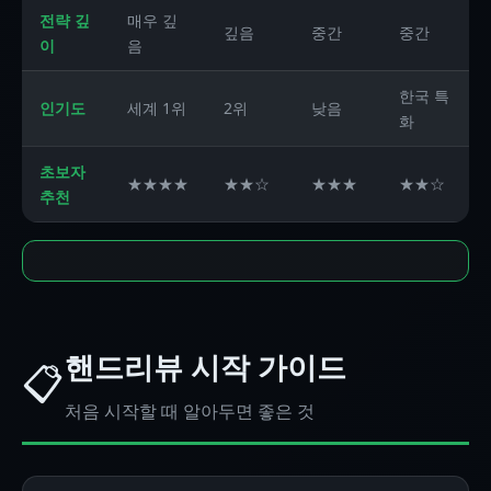
전략 깊
매우 깊
깊음
중간
중간
이
음
한국 특
인기도
세계 1위
2위
낮음
화
초보자
★★★★
★★☆
★★★
★★☆
추천
핸드리뷰 시작 가이드
📋
처음 시작할 때 알아두면 좋은 것