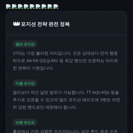
👑
포지션 전략 완전 정복
얼리 포지션
UTG는 가장 불리한 자리입니다. 모든 상대보다 먼저 행동
하므로 AA·KK·QQ·JJ·AKs 등 최강 핸드만 오픈하는 타이트
한 전략이 기본입니다.
미들 포지션
얼리보다 약간 넓은 범위가 가능합니다. TT·AQs·KQs 등을
추가로 오픈할 수 있으며 얼리 포지션 레이즈에 3벳은 여전
히 강한 핸드로만 제한해야 합니다.
버튼·컷오프
홀덤에서 가장 강력한 포지션입니다. 넓은 핸드 범위 오픈