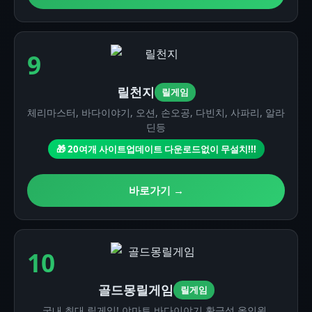
9
릴천지
릴게임
체리마스터, 바다이야기, 오션, 손오공, 다빈치, 사파리, 알라
딘등
🎁 20여개 사이트업데이트 다운로드없이 무설치!!!
바로가기 →
10
골드몽릴게임
릴게임
국내 최대 릴게임! 야마토,바다이야기,황금성 올인원.