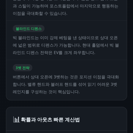
과 스틸이 가능하며 포스트플랍에서 마지막으로 행동하는
이점을 극대화할 수 있습니다.
블라인드 디펜스
빅 블라인드는 이미 강제 베팅을 낸 상태이므로 상대 오픈
에 넓은 범위로 디펜스가 가능합니다. 현대 홀덤에서 빅 블
라인드 디펜스 전략은 EV를 크게 좌우합니다.
3벳 전략
버튼에서 상대 오픈에 3벳하는 것은 포지션 이점을 극대화
합니다. 밸류 핸드와 블러프 핸드를 섞어 읽기 어려운 3벳
레인지를 구성하는 것이 핵심입니다.
📊
확률과 아웃츠 빠른 계산법