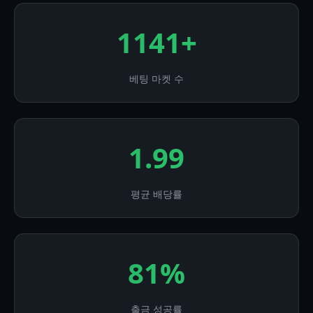
1141+
베팅 마켓 수
1.99
평균 배당률
81%
출금 성공률