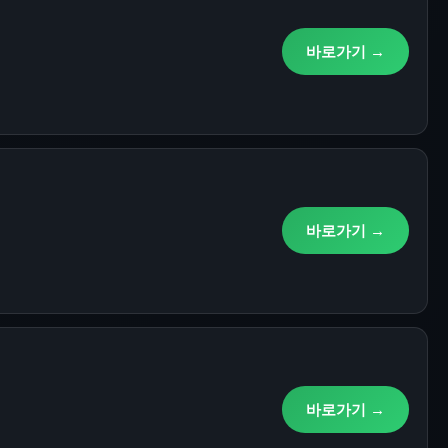
바로가기 →
바로가기 →
바로가기 →