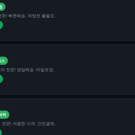
합
문! 빠른배송. 처방전 불필요.
리스
라 전문! 당일배송. 비밀포장.
네릭
전문! 저렴한 가격. 안전결제.