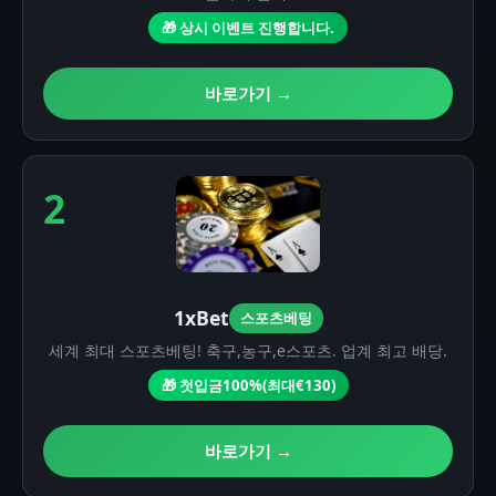
🎁 상시 이벤트 진행합니다.
바로가기 →
2
1xBet
스포츠베팅
세계 최대 스포츠베팅! 축구,농구,e스포츠. 업계 최고 배당.
🎁 첫입금100%(최대€130)
바로가기 →