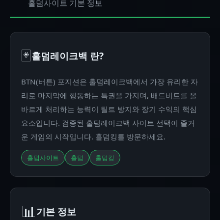
홀덤사이트 기본 정보
🃏
홀덤레이크백 란?
BTN(버튼) 포지션은 홀덤레이크백에서 가장 유리한 자
리로 마지막에 행동하는 특권을 가지며, 배드비트를 올
바르게 처리하는 능력이 틸트 방지와 장기 수익의 핵심
요소입니다. 검증된 홀덤레이크백 사이트 선택이 즐거
운 게임의 시작입니다. 홀덤킹를 방문하세요.
홀덤사이트
홀덤
홀덤킹
📊
기본 정보