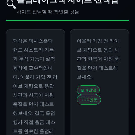
🔍
사이트 선택할 때 확인할 것들
핵심은 텍사스홀덤
아울러 가입 전 라이
핸드 히스토리 기록
브 채팅으로 응답 시
과 분석 기능이 실력
간과 한국어 지원 품
향상에 필수적입니
질을 먼저 테스트해
다. 아울러 가입 전 라
보세요.
이브 채팅으로 응답
모바일앱
시간과 한국어 지원
HUD연동
품질을 먼저 테스트
해보세요. 결국 홀덤
킹가 직접 출금 테스
트를 완료한 홀덤레