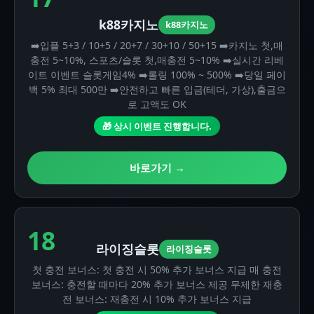
k88카지노
k88카지노
➡️입플 5+3 / 10+5 / 20+7 / 30+10 / 50+15 ➡️카지노 첫,매
충전 5~10%, 스포츠/슬롯 첫,매충전 5~10% ➡️실시간 리베
이트 이벤트 슬롯게임4% ➡️롤링 100% ~ 500% ➡️당일 페이
백 5% 최대 500만 ➡️안전하고 빠른 입금(테더, 가상),출금으
로 고액도 OK
🎁 상시 이벤트 진행합니다.
바로가기 →
18
라이징슬롯
라이징슬롯
첫 충전 보너스: 첫 충전 시 50% 추가 보너스 지급 매 충전
보너스: 충전할 때마다 20% 추가 보너스 제공 무제한 재충
전 보너스: 재충전 시 10% 추가 보너스 지급