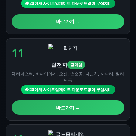
🎁 20여개 사이트업데이트 다운로드없이 무설치!!!
바로가기 →
11
릴천지
릴게임
체리마스터, 바다이야기, 오션, 손오공, 다빈치, 사파리, 알라
딘등
🎁 20여개 사이트업데이트 다운로드없이 무설치!!!
바로가기 →