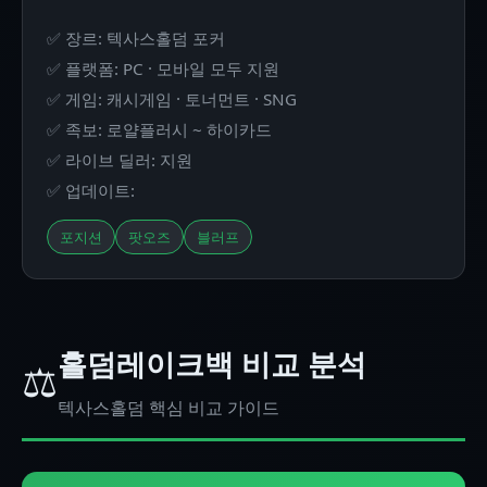
✅ 장르: 텍사스홀덤 포커
✅ 플랫폼: PC · 모바일 모두 지원
✅ 게임: 캐시게임 · 토너먼트 · SNG
✅ 족보: 로얄플러시 ~ 하이카드
✅ 라이브 딜러: 지원
✅ 업데이트:
포지션
팟오즈
블러프
홀덤레이크백 비교 분석
⚖️
텍사스홀덤 핵심 비교 가이드