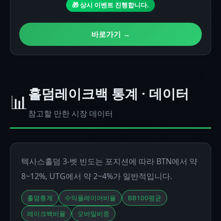
🎁 상시 이벤트 진행합니다.
바로가기 →
홀덤레이크백 통계 · 데이터
📊
참고할 만한 시장 데이터
텍사스홀덤 3-벳 빈도는 포지션에 따라 BTN에서 약
8~12%, UTG에서 약 2~4%가 일반적입니다.
홀덤통계
수익플레이어비율
BB100평균
레이크백비율
모바일비중