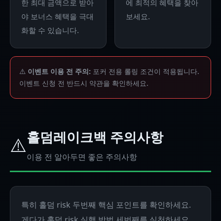
한 최대 금액으로 받아
에 최적의 혜택을 찾아
야 보너스 혜택을 극대
보세요.
화할 수 있습니다.
⚠️
이벤트 이용 전 주의:
포커 전용 롤링 조건이 적용됩니다.
이벤트 신청 전 반드시 약관을 확인하세요.
홀덤레이크백 주의사항
⚠️
이용 전 알아두면 좋은 주의사항
특히 홀덤 risk 두번째 핵심 포인트를 확인하세요.
게다가 홀덤 risk 실행 방법 세번째를 실천하세요.