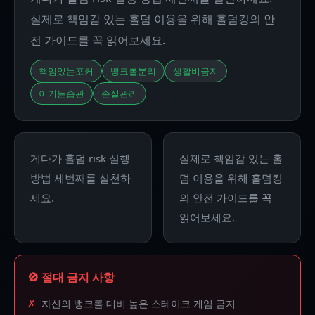
실제로 책임감 있는 홀덤 이용을 위해 홀덤킹의 안
전 가이드를 꼭 읽어보세요.
책임있는포커
뱅크롤분리
생활비금지
이기는습관
손실관리
게다가 홀덤 risk 실행
실제로 책임감 있는 홀
방법 세번째를 실천하
덤 이용을 위해 홀덤킹
세요.
의 안전 가이드를 꼭
읽어보세요.
🚫 절대 금지 사항
✗
자신의 뱅크롤 대비 높은 스테이크 게임 금지