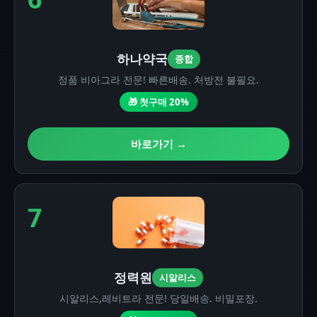
하나약국
종합
정품 비아그라 전문! 빠른배송. 처방전 불필요.
🎁 첫구매 20%
바로가기 →
7
정력원
시알리스
시알리스,레비트라 전문! 당일배송. 비밀포장.