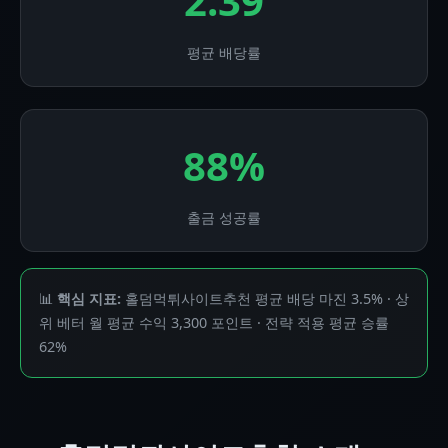
2.39
평균 배당률
88%
출금 성공률
📊
핵심 지표:
홀덤먹튀사이트추천 평균 배당 마진 3.5% · 상
위 베터 월 평균 수익 3,300 포인트 · 전략 적용 평균 승률
62%