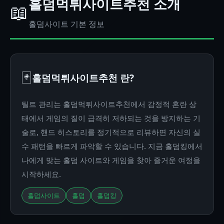
홀덤먹튀사이트추천 소개
📖
홀덤사이트 기본 정보
🃏
홀덤먹튀사이트추천 란?
틸트 관리는 홀덤먹튀사이트추천에서 감정적 혼란 상
태에서 게임의 질이 급격히 저하되는 것을 방지하는 기
술로, 핸드 히스토리를 정기적으로 리뷰하면 자신의 실
수 패턴을 빠르게 파악할 수 있습니다. 지금 홀덤킹에서
나에게 맞는 홀덤 사이트와 게임을 찾아 즐거운 여정을
시작하세요.
홀덤사이트
홀덤
홀덤킹