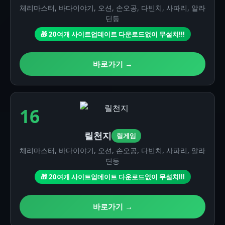
체리마스터, 바다이야기, 오션, 손오공, 다빈치, 사파리, 알라
딘등
🎁 20여개 사이트업데이트 다운로드없이 무설치!!!
바로가기 →
16
릴천지
릴게임
체리마스터, 바다이야기, 오션, 손오공, 다빈치, 사파리, 알라
딘등
🎁 20여개 사이트업데이트 다운로드없이 무설치!!!
바로가기 →