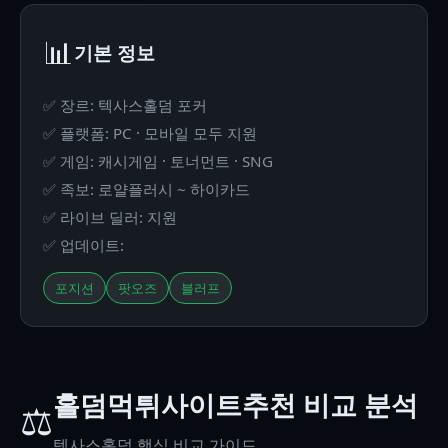
📊
기본 정보
✅ 장르: 텍사스홀덤 포커
✅ 플랫폼: PC · 모바일 모두 지원
✅ 게임: 캐시게임 · 토너먼트 · SNG
✅ 족보: 로얄플러시 ~ 하이카드
✅ 라이브 딜러: 지원
✅ 업데이트:
포지션
팟오즈
블러프
홀덤먹튀사이트추천 비교 분석
⚖️
텍사스홀덤 핵심 비교 가이드