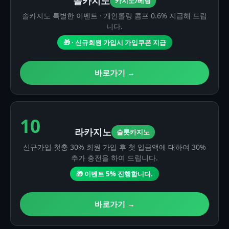
솔카지노
카지노/베팅
솔카지노 특별한 이벤트 · 개인롤링 콤프 0.6% 지급해 드립
니다.
🎁 · 신규회원 가입시 가입쿠폰 지급
바로가기 →
10
라카지노
슬롯카지노
신규가입 첫충 30% 회원 가입 후 첫 입금액에 대하여 30%
추가 충전을 하여 드립니다.
🎁 이벤트 5% 진행합니다.
바로가기 →