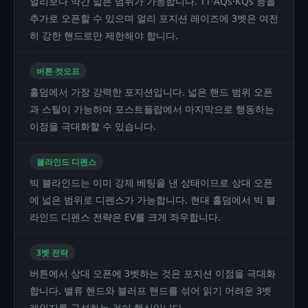
얼리보다 약간 넓은 범위가 가능합니다. TT·AQs·KQs 등을
추가로 오픈할 수 있으며 얼리 포지션 레이즈에 3벳은 여전
히 강한 핸드로만 제한해야 합니다.
버튼·컷오프
홀덤에서 가장 강력한 포지션입니다. 넓은 핸드 범위 오픈
과 스틸이 가능하며 포스트플랍에서 마지막으로 행동하는
이점을 극대화할 수 있습니다.
블라인드 디펜스
빅 블라인드는 이미 강제 베팅을 낸 상태이므로 상대 오픈
에 넓은 범위로 디펜스가 가능합니다. 현대 홀덤에서 빅 블
라인드 디펜스 전략은 EV를 크게 좌우합니다.
3벳 전략
버튼에서 상대 오픈에 3벳하는 것은 포지션 이점을 극대화
합니다. 밸류 핸드와 블러프 핸드를 섞어 읽기 어려운 3벳
레인지를 구성하는 것이 핵심입니다.