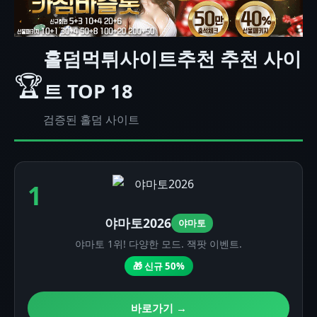
홀덤먹튀사이트추천 추천 사이
🏆
트 TOP 18
검증된 홀덤 사이트
1
야마토2026
야마토
야마토 1위! 다양한 모드. 잭팟 이벤트.
🎁 신규 50%
바로가기 →