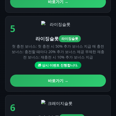
바로가기 →
5
라이징슬롯
라이징슬롯
첫 충전 보너스: 첫 충전 시 50% 추가 보너스 지급 매 충전
보너스: 충전할 때마다 20% 추가 보너스 제공 무제한 재충
전 보너스: 재충전 시 10% 추가 보너스 지급
🎁 상시 이벤트 진행합니다.
바로가기 →
6