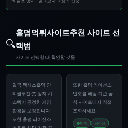
🎯 틸트 방지 - 결과보다 과정에 집중
홀덤먹튀사이트추천 사이트 선
🔍
택법
사이트 선택할 때 확인할 것들
결국 텍사스홀덤 안
또한 홀덤 라이선스
티콜루전·봇 방지 시
번호를 해당 기관 공
스템이 공정한 게임
식 사이트에서 직접
환경을 보장합니다.
조회하세요.
또한 홀덤 라이선스
봇방지
공정성
번호를 해당 기관 공