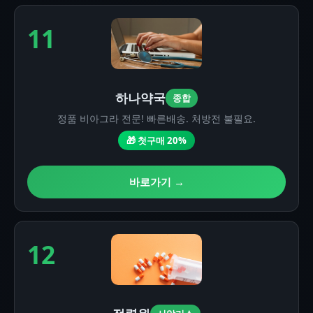
11
하나약국
종합
정품 비아그라 전문! 빠른배송. 처방전 불필요.
🎁 첫구매 20%
바로가기 →
12