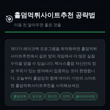
홀덤먹튀사이트추천 공략법
🎯
이용 전 알아두면 좋은 것들
게다가 레이크백 프로그램을 최적화하면 홀덤먹튀
사이트추천에서 같은 양의 게임에서 더 많은 실질
수익을 얻을 수 있습니다. 텍사스홀덤 자신만의 정
보 우위가 있는 분야에서 집중하는 것이 현명합니
다. 오늘부터 홀덤킹와 함께 데이터 기반의 스마트
한 홀덤먹튀사이트추천을 시작해보세요.
홀덤전략
포지션
팟오즈
GTO
블러프타이밍