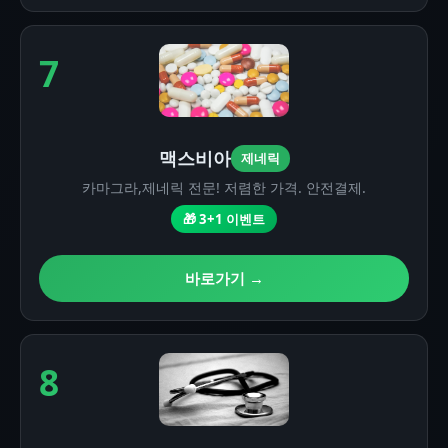
7
맥스비아
제네릭
카마그라,제네릭 전문! 저렴한 가격. 안전결제.
🎁 3+1 이벤트
바로가기 →
8