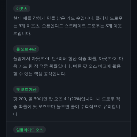
아웃츠
현재 패를 강하게 만들 남은 카드 수입니다. 플러시 드로우
는 9개 아웃츠, 오픈엔디드 스트레이트 드로우는 8개 아웃
츠입니다.
룰 오브 4&2
플랍에서 아웃츠×4=턴+리버 합산 적중 확률, 아웃츠×2=다
음 카드 한 장 적중 확률입니다. 빠른 팟 오즈 비교에 활용
할 수 있는 핵심 공식입니다.
팟 오즈 계산
팟 200, 콜 50이면 팟 오즈 4:1(20%)입니다. 내 드로우 적
중 확률이 팟 오즈보다 높으면 콜이 수학적으로 유리합니
다.
임플라이드 오즈