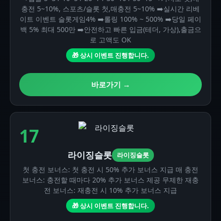
충전 5~10%, 스포츠/슬롯 첫,매충전 5~10% ➡️실시간 리베
이트 이벤트 슬롯게임4% ➡️롤링 100% ~ 500% ➡️당일 페이
백 5% 최대 500만 ➡️안전하고 빠른 입금(테더, 가상),출금으
로 고액도 OK
🎁 상시 이벤트 진행합니다.
바로가기 →
17
라이징슬롯
라이징슬롯
첫 충전 보너스: 첫 충전 시 50% 추가 보너스 지급 매 충전
보너스: 충전할 때마다 20% 추가 보너스 제공 무제한 재충
전 보너스: 재충전 시 10% 추가 보너스 지급
🎁 상시 이벤트 진행합니다.