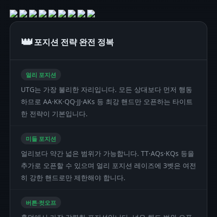
👑
포지션 전략 완전 정복
얼리 포지션
UTG는 가장 불리한 자리입니다. 모든 상대보다 먼저 행동
하므로 AA·KK·QQ·JJ·AKs 등 최강 핸드만 오픈하는 타이트
한 전략이 기본입니다.
미들 포지션
얼리보다 약간 넓은 범위가 가능합니다. TT·AQs·KQs 등을
추가로 오픈할 수 있으며 얼리 포지션 레이즈에 3벳은 여전
히 강한 핸드로만 제한해야 합니다.
버튼·컷오프