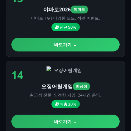
야마토2026
야마토
야마토 1위! 다양한 모드. 잭팟 이벤트.
🎁 신규 50%
바로가기 →
14
오징어릴게임
황금성
황금성 전문! 안전한 게임. 24시간 운영.
🎁 매충 20%
바로가기 →