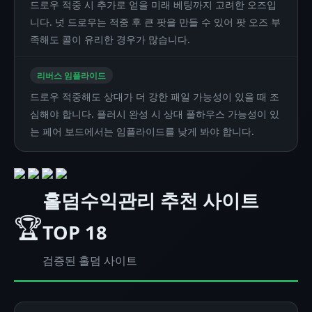
드로우 적중 시 추가로 얻을 미래 베팅까지 고려한 오즈입
니다. 넛 드로우는 적중 후 큰 팟을 만들 수 있어 팟 오즈 부
족해도 콜이 유리한 경우가 많습니다.
리버스 임플라이드
드로우 적중해도 상대가 더 강한 패일 가능성이 있을 때 조
심해야 합니다. 플러시 완성 시 상대 풀하우스 가능성이 있
는 페어 보드에서는 임플라이드를 낮게 봐야 합니다.
홀덤수익관리 추천 사이트
🏆
TOP 18
검증된 홀덤 사이트