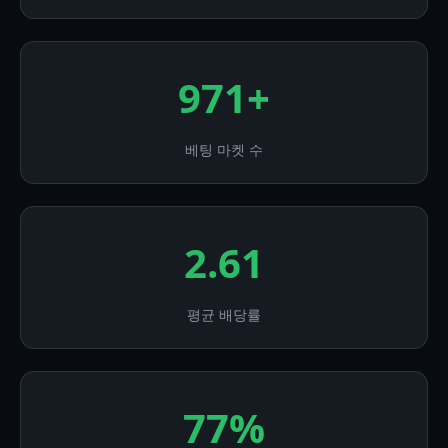
971+
베팅 마켓 수
2.61
평균 배당률
77%