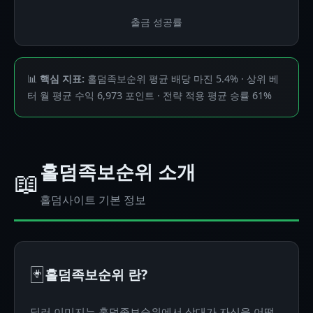
출금 성공률
📊
핵심 지표:
홀덤족보순위 평균 배당 마진 5.4% · 상위 베
터 월 평균 수익 6,973 포인트 · 전략 적용 평균 승률 61%
홀덤족보순위 소개
📖
홀덤사이트 기본 정보
🃏
홀덤족보순위 란?
딜러 이미지는 홀덤족보순위에서 상대가 자신을 어떻