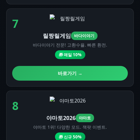
7
릴짱릴게임
바다이야기
바다이야기 전문! 고환수율. 빠른 환전.
🎁 매일 10%
바로가기 →
8
야마토2026
야마토
야마토 1위! 다양한 모드. 잭팟 이벤트.
🎁 신규 50%