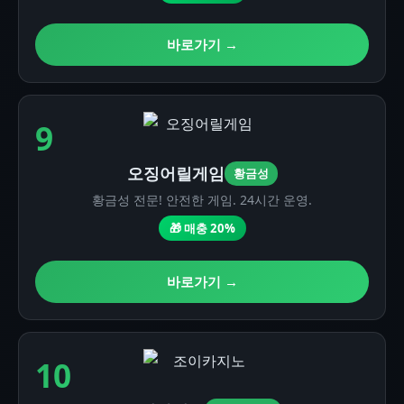
바로가기 →
9
오징어릴게임
황금성
황금성 전문! 안전한 게임. 24시간 운영.
🎁 매충 20%
바로가기 →
10