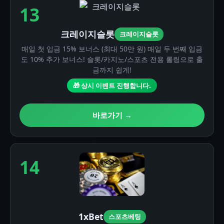
13
크레이지슬롯
크레이지슬롯
매일 첫 입금 15% 보너스 (최대 50만 원) 매일 두 번째 입금
도 10% 추가 보너스! 슬롯/카지노/스포츠 전용 롤링으로 출
금까지 쉽게!
🎁 상시 이벤트 진행합니다.
바로가기 →
14
1xBet
스포츠베팅