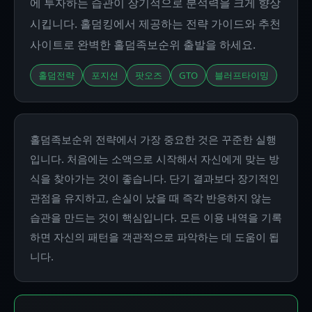
에 투자하는 습관이 장기적으로 분석력을 크게 향상
시킵니다. 홀덤킹에서 제공하는 전략 가이드와 추천
사이트로 완벽한 홀덤족보순위 출발을 하세요.
홀덤전략
포지션
팟오즈
GTO
블러프타이밍
홀덤족보순위 전략에서 가장 중요한 것은 꾸준한 실행
입니다. 처음에는 소액으로 시작해서 자신에게 맞는 방
식을 찾아가는 것이 좋습니다. 단기 결과보다 장기적인
관점을 유지하고, 손실이 났을 때 즉각 반응하지 않는
습관을 만드는 것이 핵심입니다. 모든 이용 내역을 기록
하면 자신의 패턴을 객관적으로 파악하는 데 도움이 됩
니다.