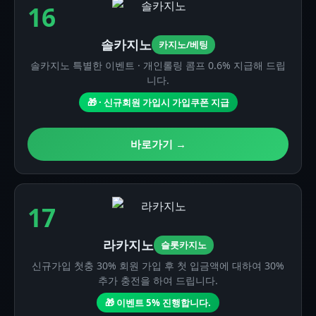
16
솔카지노
카지노/베팅
솔카지노 특별한 이벤트 · 개인롤링 콤프 0.6% 지급해 드립
니다.
🎁 · 신규회원 가입시 가입쿠폰 지급
바로가기 →
17
라카지노
슬롯카지노
신규가입 첫충 30% 회원 가입 후 첫 입금액에 대하여 30%
추가 충전을 하여 드립니다.
🎁 이벤트 5% 진행합니다.