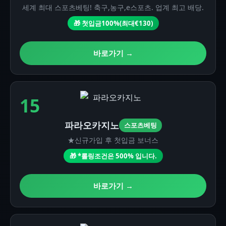
세계 최대 스포츠베팅! 축구,농구,e스포츠. 업계 최고 배당.
🎁 첫입금100%(최대€130)
바로가기 →
15
파라오카지노
스포츠베팅
★신규가입 후 첫입금 보너스
🎁 *롤링조건은 500% 입니다.
바로가기 →