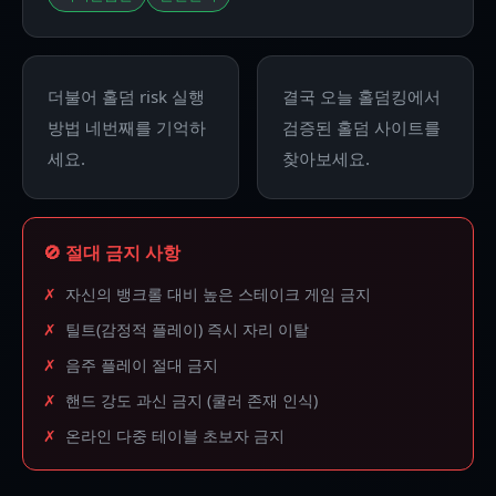
더불어 홀덤 risk 실행
결국 오늘 홀덤킹에서
방법 네번째를 기억하
검증된 홀덤 사이트를
세요.
찾아보세요.
🚫 절대 금지 사항
✗
자신의 뱅크롤 대비 높은 스테이크 게임 금지
✗
틸트(감정적 플레이) 즉시 자리 이탈
✗
음주 플레이 절대 금지
✗
핸드 강도 과신 금지 (쿨러 존재 인식)
✗
온라인 다중 테이블 초보자 금지