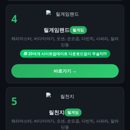
4
릴게임랜드
릴게임
체리마스터, 바다이야기, 오션, 손오공, 다빈치, 사파리, 알라
딘등
🎁 20여개 사이트업데이트 다운로드없이 무설치!!!
바로가기 →
5
릴천지
릴게임
체리마스터, 바다이야기, 오션, 손오공, 다빈치, 사파리, 알라
딘등