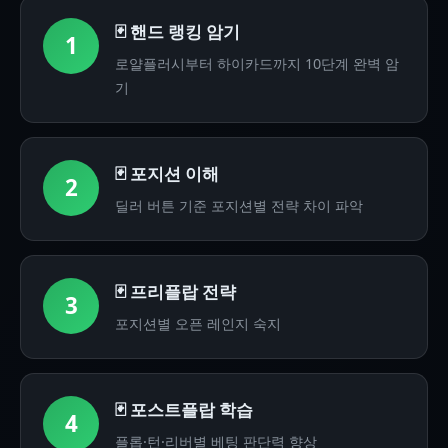
🃏 핸드 랭킹 암기
1
로얄플러시부터 하이카드까지 10단계 완벽 암
기
🃏 포지션 이해
2
딜러 버튼 기준 포지션별 전략 차이 파악
🃏 프리플랍 전략
3
포지션별 오픈 레인지 숙지
🃏 포스트플랍 학습
4
플롭·턴·리버별 베팅 판단력 향상