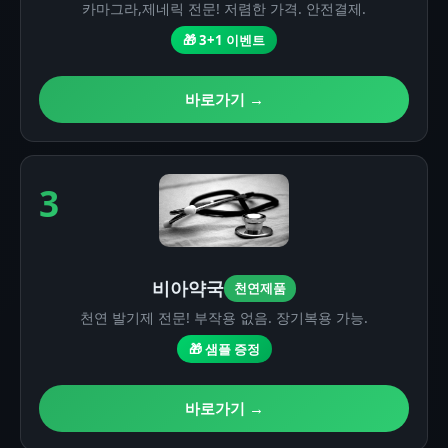
카마그라,제네릭 전문! 저렴한 가격. 안전결제.
🎁 3+1 이벤트
바로가기 →
3
비아약국
천연제품
천연 발기제 전문! 부작용 없음. 장기복용 가능.
🎁 샘플 증정
바로가기 →