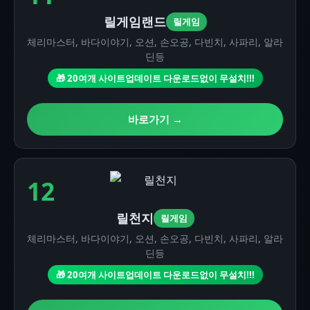
릴게임랜드
릴게임
체리마스터, 바다이야기, 오션, 손오공, 다빈치, 사파리, 알라
딘등
🎁 20여개 사이트업데이트 다운로드없이 무설치!!!
바로가기 →
12
릴천지
릴게임
체리마스터, 바다이야기, 오션, 손오공, 다빈치, 사파리, 알라
딘등
🎁 20여개 사이트업데이트 다운로드없이 무설치!!!