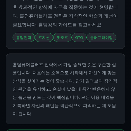
후 효과적인 방식에 자금을 집중하는 것이 현명합니
다. 홀덤퓨어블러프 전략은 지속적인 학습과 개선이
필요합니다. 홀덤킹의 가이드를 참고하세요.
홀덤전략
포지션
팟오즈
GTO
블러프타이밍
홀덤퓨어블러프 전략에서 가장 중요한 것은 꾸준한 실
행입니다. 처음에는 소액으로 시작해서 자신에게 맞는
방식을 찾아가는 것이 좋습니다. 단기 결과보다 장기적
인 관점을 유지하고, 손실이 났을 때 즉각 반응하지 않
는 습관을 만드는 것이 핵심입니다. 모든 이용 내역을
기록하면 자신의 패턴을 객관적으로 파악하는 데 도움
이 됩니다.