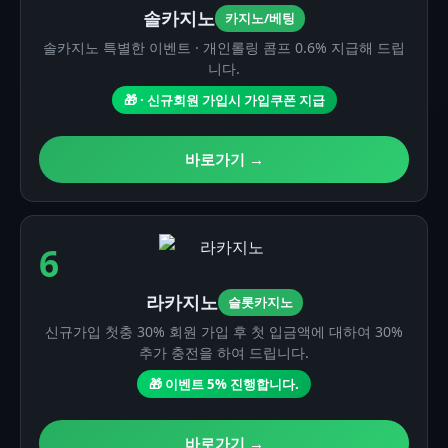
솔카지노
카지노/베팅
솔카지노 특별한 이벤트 · 개인롤링 콤프 0.6% 지급해 드립
니다.
🎁 · 신규회원 가입시 가입쿠폰 지급
바로가기 →
6
라카지노
슬롯카지노
신규가입 첫충 30% 회원 가입 후 첫 입금액에 대하여 30%
추가 충전을 하여 드립니다.
🎁 이벤트 5% 진행합니다.
바로가기 →