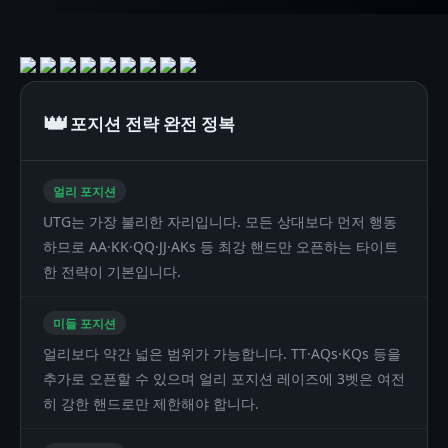
👑
포지션 전략 완전 정복
얼리 포지션
UTG는 가장 불리한 자리입니다. 모든 상대보다 먼저 행동
하므로 AA·KK·QQ·JJ·AKs 등 최강 핸드만 오픈하는 타이트
한 전략이 기본입니다.
미들 포지션
얼리보다 약간 넓은 범위가 가능합니다. TT·AQs·KQs 등을
추가로 오픈할 수 있으며 얼리 포지션 레이즈에 3벳은 여전
히 강한 핸드로만 제한해야 합니다.