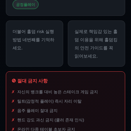
공정플레이
더불어 홀덤 risk 실행
실제로 책임감 있는 홀
방법 네번째를 기억하
덤 이용을 위해 홀덤킹
세요.
의 안전 가이드를 꼭
읽어보세요.
🚫 절대 금지 사항
✗
자신의 뱅크롤 대비 높은 스테이크 게임 금지
✗
틸트(감정적 플레이) 즉시 자리 이탈
✗
음주 플레이 절대 금지
✗
핸드 강도 과신 금지 (쿨러 존재 인식)
✗
온라인 다중 테이블 초보자 금지