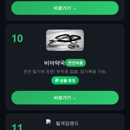
바로가기 →
10
비아약국
천연제품
천연 발기제 전문! 부작용 없음. 장기복용 가능.
🎁 샘플 증정
바로가기 →
11