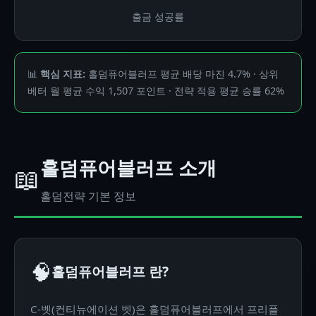
출금 성공률
📊
핵심 지표:
홀덤퓨어블러프 평균 배당 마진 4.7% · 상위
베터 월 평균 수익 1,507 포인트 · 전략 적용 평균 승률 62%
홀덤퓨어블러프 소개
📖
홀덤전략 기본 정보
🧠
홀덤퓨어블러프 란?
C-벳(컨티뉴에이션 벳)은 홀덤퓨어블러프에서 프리플