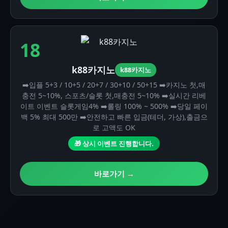
18
k88카지노
k88카지노
➡️입플 5+3 / 10+5 / 20+7 / 30+10 / 50+15 ➡️카지노 첫,매
충전 5~10%, 스포츠/슬롯 첫,매충전 5~10% ➡️실시간 리베
이트 이벤트 슬롯게임4% ➡️롤링 100% ~ 500% ➡️당일 페이
백 5% 최대 500만 ➡️안전하고 빠른 입금(테더, 가상),출금으
로 고액도 OK
🎁 상시 이벤트 진행합니다.
바로가기 →