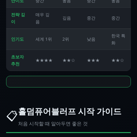
난이도
중간
높음
중간
높음
전략 깊
매우 깊
깊음
중간
중간
이
음
한국 특
인기도
세계 1위
2위
낮음
화
초보자
★★★★
★★☆
★★★
★★☆
추천
홀덤퓨어블러프 시작 가이드
📋
처음 시작할 때 알아두면 좋은 것