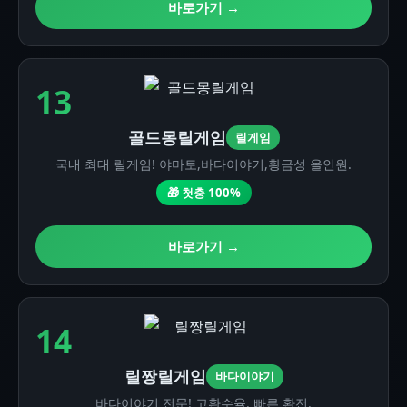
바로가기 →
13
골드몽릴게임
릴게임
국내 최대 릴게임! 야마토,바다이야기,황금성 올인원.
🎁 첫충 100%
바로가기 →
14
릴짱릴게임
바다이야기
바다이야기 전문! 고환수율. 빠른 환전.