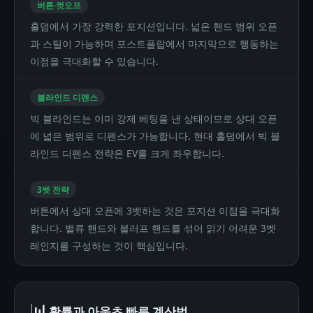
버튼·컷오프
홀덤에서 가장 강력한 포지션입니다. 넓은 핸드 범위 오픈
과 스틸이 가능하며 포스트플랍에서 마지막으로 행동하는
이점을 극대화할 수 있습니다.
블라인드 디펜스
빅 블라인드는 이미 강제 베팅을 낸 상태이므로 상대 오픈
에 넓은 범위로 디펜스가 가능합니다. 현대 홀덤에서 빅 블
라인드 디펜스 전략은 EV를 크게 좌우합니다.
3벳 전략
버튼에서 상대 오픈에 3벳하는 것은 포지션 이점을 극대화
합니다. 밸류 핸드와 블러프 핸드를 섞어 읽기 어려운 3벳
레인지를 구성하는 것이 핵심입니다.
📊
확률과 아웃츠 빠른 계산법