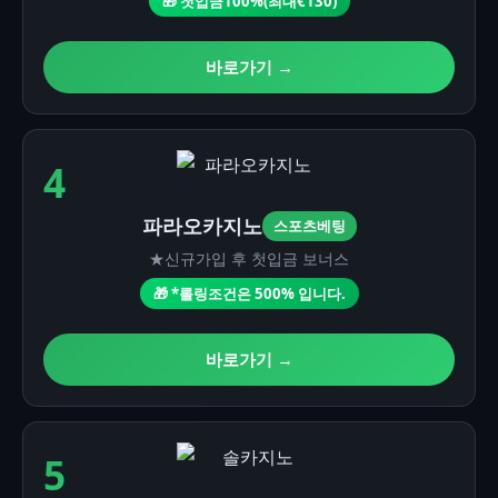
🎁 첫입금100%(최대€130)
바로가기 →
4
파라오카지노
스포츠베팅
★신규가입 후 첫입금 보너스
🎁 *롤링조건은 500% 입니다.
바로가기 →
5