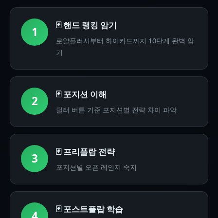
🃏 핸드 랭킹 암기
1
로얄플러시부터 하이카드까지 10단계 완벽 암
기
🃏 포지션 이해
2
딜러 버튼 기준 포지션별 전략 차이 파악
🃏 프리플랍 전략
3
포지션별 오픈 레인지 숙지
🃏 포스트플랍 학습
4