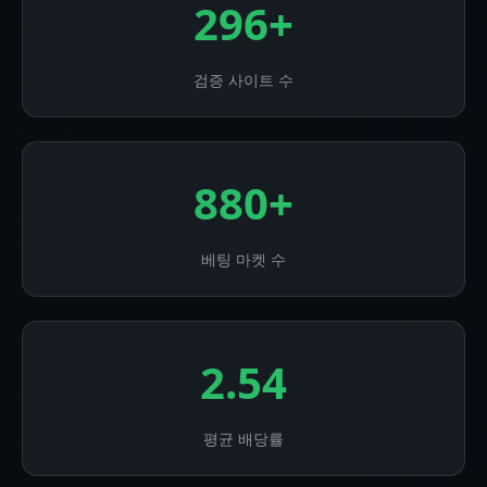
296+
검증 사이트 수
880+
베팅 마켓 수
2.54