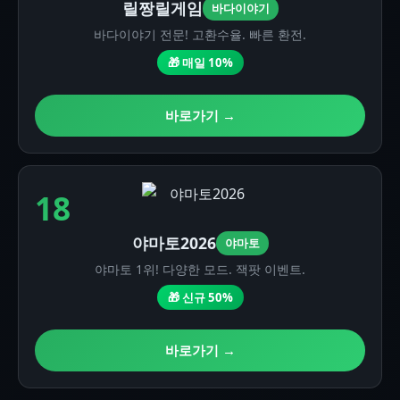
17
릴짱릴게임
바다이야기
바다이야기 전문! 고환수율. 빠른 환전.
🎁 매일 10%
바로가기 →
18
야마토2026
야마토
야마토 1위! 다양한 모드. 잭팟 이벤트.
🎁 신규 50%