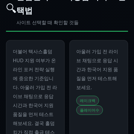
홀덤전략노트작성법 사이트 선
🔍
택법
사이트 선택할 때 확인할 것들
더불어 텍사스홀덤
아울러 가입 전 라이
HUD 지원 여부가 온
브 채팅으로 응답 시
라인 포커 전략 실행
간과 한국어 지원 품
에 중요한 기준입니
질을 먼저 테스트해
다. 아울러 가입 전 라
보세요.
이브 채팅으로 응답
레이크백
시간과 한국어 지원