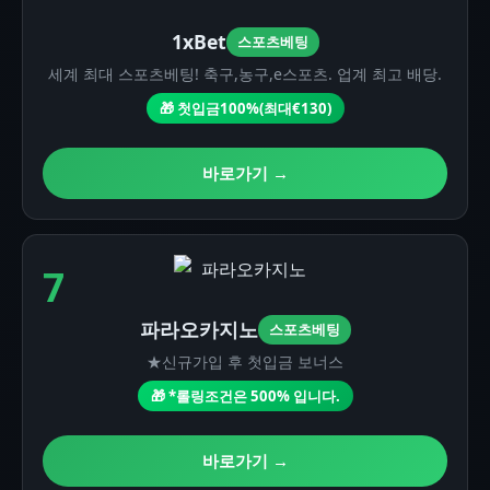
1xBet
스포츠베팅
세계 최대 스포츠베팅! 축구,농구,e스포츠. 업계 최고 배당.
🎁 첫입금100%(최대€130)
바로가기 →
7
파라오카지노
스포츠베팅
★신규가입 후 첫입금 보너스
🎁 *롤링조건은 500% 입니다.
바로가기 →