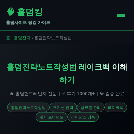
🧠 홀덤킹
홀덤사이트 랭킹 가이드
홈
›
홀덤전략
› 홀덤전략노트작성법
홀덤전략노트작성법 레이크백 이해
하기
🔥 홀덤핸드레인지 전문 | ✅ 후기 1000개+ | 💎 검증 완료
홀덤전략노트작성법
포지션 전략
뱅크롤 관리
레이크백
캐시·토너먼트
라이선스 검증