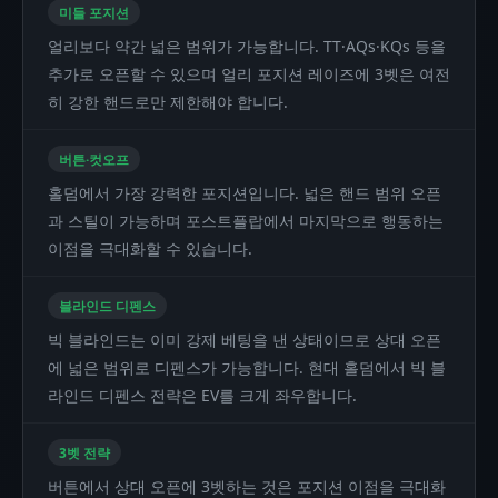
미들 포지션
얼리보다 약간 넓은 범위가 가능합니다. TT·AQs·KQs 등을
추가로 오픈할 수 있으며 얼리 포지션 레이즈에 3벳은 여전
히 강한 핸드로만 제한해야 합니다.
버튼·컷오프
홀덤에서 가장 강력한 포지션입니다. 넓은 핸드 범위 오픈
과 스틸이 가능하며 포스트플랍에서 마지막으로 행동하는
이점을 극대화할 수 있습니다.
블라인드 디펜스
빅 블라인드는 이미 강제 베팅을 낸 상태이므로 상대 오픈
에 넓은 범위로 디펜스가 가능합니다. 현대 홀덤에서 빅 블
라인드 디펜스 전략은 EV를 크게 좌우합니다.
3벳 전략
버튼에서 상대 오픈에 3벳하는 것은 포지션 이점을 극대화