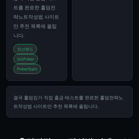
플레이어수
품질을 먼저 테스트
해보세요. 결국 홀덤
킹가 직접 출금 테스
트를 완료한 홀덤전
략노트작성법 사이트
만 추천 목록에 올립
니다.
정선랜드
GGPoker
PokerStars
결국 홀덤킹가 직접 출금 테스트를 완료한 홀덤전략노
트작성법 사이트만 추천 목록에 올립니다.