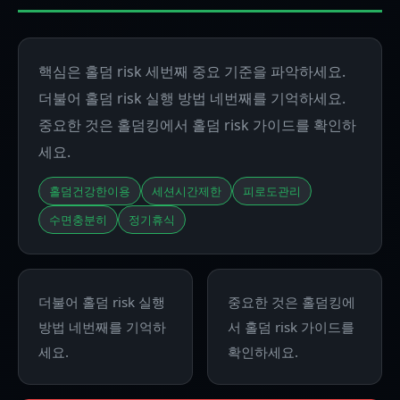
홀덤전략노트작성법 주의사항
⚠️
이용 전 알아두면 좋은 주의사항
핵심은 홀덤 risk 세번째 중요 기준을 파악하세요.
더불어 홀덤 risk 실행 방법 네번째를 기억하세요.
중요한 것은 홀덤킹에서 홀덤 risk 가이드를 확인하
세요.
홀덤건강한이용
세션시간제한
피로도관리
수면충분히
정기휴식
더불어 홀덤 risk 실행
중요한 것은 홀덤킹에