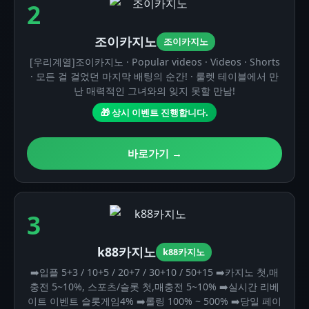
2
조이카지노
조이카지노
[우리계열]조이카지노 · Popular videos · Videos · Shorts
· 모든 걸 걸었던 마지막 배팅의 순간! · 룰렛 테이블에서 만
난 매력적인 그녀와의 잊지 못할 만남!
🎁 상시 이벤트 진행합니다.
바로가기 →
3
k88카지노
k88카지노
➡️입플 5+3 / 10+5 / 20+7 / 30+10 / 50+15 ➡️카지노 첫,매
충전 5~10%, 스포츠/슬롯 첫,매충전 5~10% ➡️실시간 리베
이트 이벤트 슬롯게임4% ➡️롤링 100% ~ 500% ➡️당일 페이