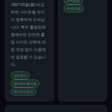
모바일앱
·BB/100을(를) 비교
HUD연동
하면 사이트별 차이
가 명확하게 드러납
니다. 특히 홀덤킹와
함께라면 안전한 홀
덤 사이트 선택에 대
한 걱정 없이 이용에
만 집중할 수 있습니
다.
정선랜드
멀티테이블지원
핸드히스토리