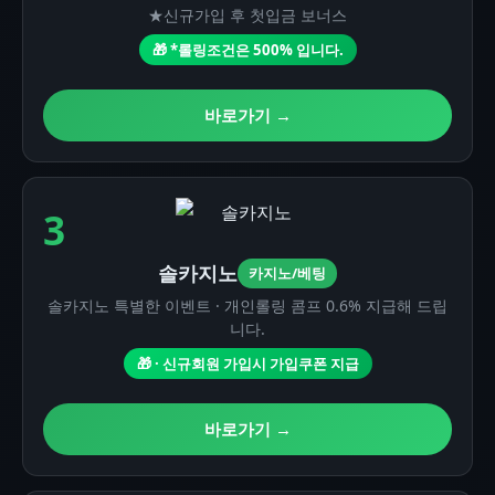
★신규가입 후 첫입금 보너스
🎁 *롤링조건은 500% 입니다.
바로가기 →
3
솔카지노
카지노/베팅
솔카지노 특별한 이벤트 · 개인롤링 콤프 0.6% 지급해 드립
니다.
🎁 · 신규회원 가입시 가입쿠폰 지급
바로가기 →