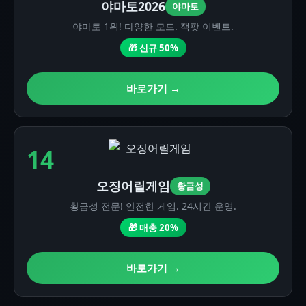
야마토2026
야마토
야마토 1위! 다양한 모드. 잭팟 이벤트.
🎁 신규 50%
바로가기 →
14
오징어릴게임
황금성
황금성 전문! 안전한 게임. 24시간 운영.
🎁 매충 20%
바로가기 →