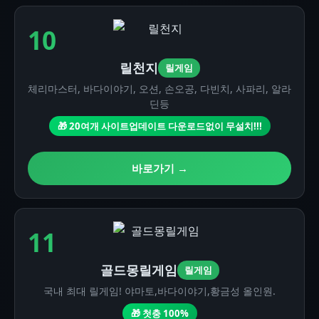
10
릴천지
릴게임
체리마스터, 바다이야기, 오션, 손오공, 다빈치, 사파리, 알라
딘등
🎁 20여개 사이트업데이트 다운로드없이 무설치!!!
바로가기 →
11
골드몽릴게임
릴게임
국내 최대 릴게임! 야마토,바다이야기,황금성 올인원.
🎁 첫충 100%