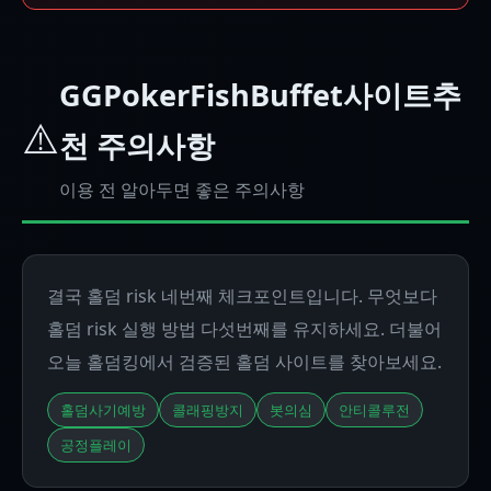
GGPokerFishBuffet사이트추
⚠️
천 주의사항
이용 전 알아두면 좋은 주의사항
결국 홀덤 risk 네번째 체크포인트입니다. 무엇보다
홀덤 risk 실행 방법 다섯번째를 유지하세요. 더불어
오늘 홀덤킹에서 검증된 홀덤 사이트를 찾아보세요.
홀덤사기예방
콜래핑방지
봇의심
안티콜루전
공정플레이