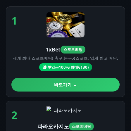
1
1xBet
스포츠베팅
세계 최대 스포츠베팅! 축구,농구,e스포츠. 업계 최고 배당.
🎁 첫입금100%(최대€130)
바로가기 →
2
파라오카지노
스포츠베팅