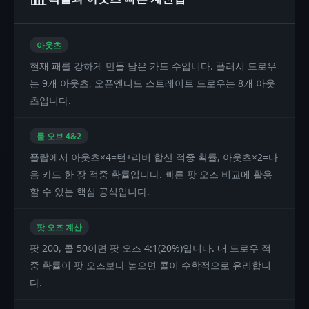
아웃츠
현재 패를 강하게 만들 남은 카드 수입니다. 플러시 드로우
는 9개 아웃츠, 오픈엔디드 스트레이트 드로우는 8개 아웃
츠입니다.
룰 오브 4&2
플랍에서 아웃츠×4=턴+리버 합산 적중 확률, 아웃츠×2=다
음 카드 한 장 적중 확률입니다. 빠른 팟 오즈 비교에 활용
할 수 있는 핵심 공식입니다.
팟 오즈 계산
팟 200, 콜 50이면 팟 오즈 4:1(20%)입니다. 내 드로우 적
중 확률이 팟 오즈보다 높으면 콜이 수학적으로 유리합니
다.