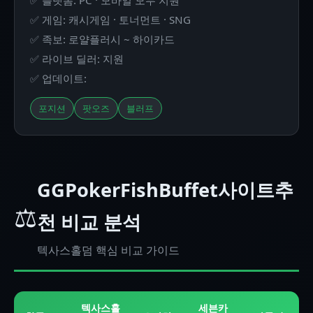
✅ 플랫폼: PC · 모바일 모두 지원
✅ 게임: 캐시게임 · 토너먼트 · SNG
✅ 족보: 로얄플러시 ~ 하이카드
✅ 라이브 딜러: 지원
✅ 업데이트:
포지션
팟오즈
블러프
GGPokerFishBuffet사이트추
⚖️
천 비교 분석
텍사스홀덤 핵심 비교 가이드
텍사스홀
세븐카