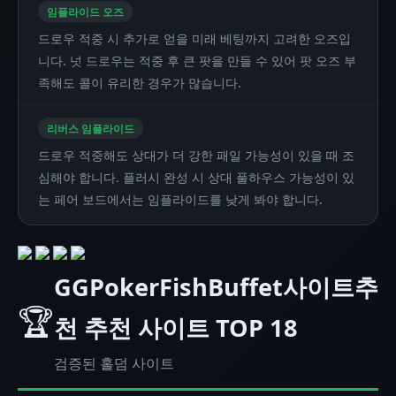
임플라이드 오즈
드로우 적중 시 추가로 얻을 미래 베팅까지 고려한 오즈입
니다. 넛 드로우는 적중 후 큰 팟을 만들 수 있어 팟 오즈 부
족해도 콜이 유리한 경우가 많습니다.
리버스 임플라이드
드로우 적중해도 상대가 더 강한 패일 가능성이 있을 때 조
심해야 합니다. 플러시 완성 시 상대 풀하우스 가능성이 있
는 페어 보드에서는 임플라이드를 낮게 봐야 합니다.
GGPokerFishBuffet사이트추
🏆
천 추천 사이트 TOP 18
검증된 홀덤 사이트