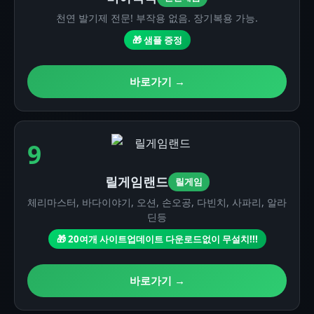
천연 발기제 전문! 부작용 없음. 장기복용 가능.
🎁 샘플 증정
바로가기 →
9
릴게임랜드
릴게임
체리마스터, 바다이야기, 오션, 손오공, 다빈치, 사파리, 알라
딘등
🎁 20여개 사이트업데이트 다운로드없이 무설치!!!
바로가기 →